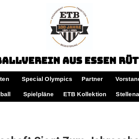
allverein aus Essen Rü
ten
Special Olympics
Partner
Vorstan
ball
Spielpläne
ETB Kollektion
Stellen