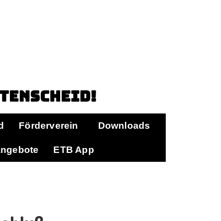
ttenscheid!
d
Förderverein
Downloads
angebote
ETB App