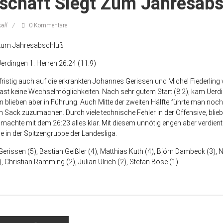
schaft Siegt Zum Jahresab
all
0 Kommentare
 zum Jahresabschluß
erdingen 1. Herren
26:24 (11:9)
istig auch auf die erkrankten Johannes Gerissen und Michel Fiederling 
st keine Wechselmöglichkeiten. Nach sehr gutem Start (8:2), kam Uerdi
blieben aber in Führung. Auch Mitte der zweiten Hälfte führte man noch
n Sack zuzumachen. Durch viele technische Fehler in der Offensive, blieb
r machte mit dem 26:23 alles klar. Mit diesem unnötig engen aber verdiente
 in der Spitzengruppe der Landesliga.
erissen (5), Bastian Geißler (4), Matthias Kuth (4), Björn Dambeck (3), N
 Christian Ramming (2), Julian Ulrich (2), Stefan Böse (1)