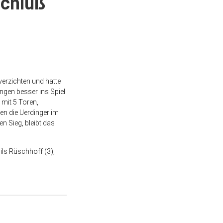
schluß
verzichten und hatte
ngen besser ins Spiel
 mit 5 Toren,
en die Uerdinger im
n Sieg, bleibt das
ils Rüschhoff (3),