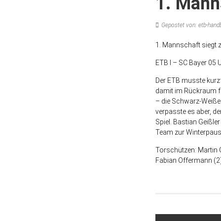
1. Mann
Gepostet von: etb-handb
1. Mannschaft siegt
ETB I –
SC Bayer 05 U
Der ETB musste kurzfr
damit im Rückraum fa
– die Schwarz-Weißen 
verpasste es aber, de
Spiel. Bastian Geißle
Team zur Winterpause
Torschützen: Martin G
Fabian Offermann (2),