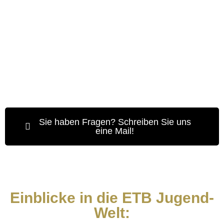
Link zum Spenden
Auch das geht, klicken Sie dazu unten, um eine
Einmalspende an den ETB getbuddies Förderverein zu
Sie haben Fragen? Schreiben Sie uns
übermitteln.
eine Mail!
Hier lang
Einblicke in die ETB Jugend-
Welt: