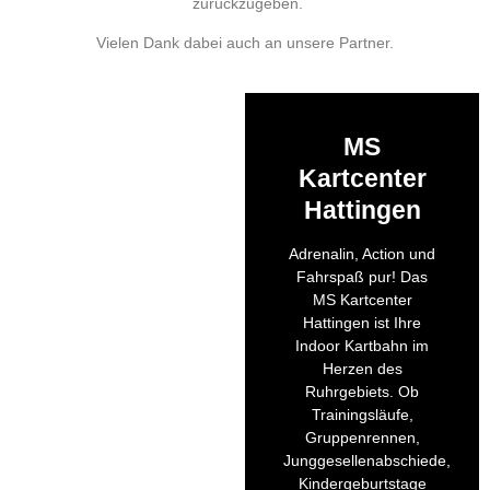
zurückzugeben.
Vielen Dank dabei auch an unsere Partner.
MS
Kartcenter
Hattingen
Adrenalin, Action und
Fahrspaß pur! Das
MS Kartcenter
Hattingen ist Ihre
Indoor Kartbahn im
Herzen des
Ruhrgebiets. Ob
Trainingsläufe,
Gruppenrennen,
Junggesellenabschiede,
Kindergeburtstage