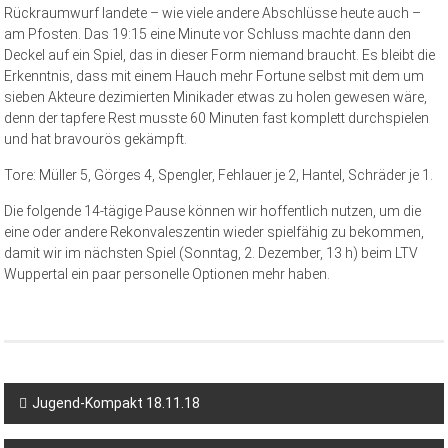
Rückraumwurf landete – wie viele andere Abschlüsse heute auch –
am Pfosten. Das 19:15 eine Minute vor Schluss machte dann den
Deckel auf ein Spiel, das in dieser Form niemand braucht. Es bleibt die
Erkenntnis, dass mit einem Hauch mehr Fortune selbst mit dem um
sieben Akteure dezimierten Minikader etwas zu holen gewesen wäre,
denn der tapfere Rest musste 60 Minuten fast komplett durchspielen
und hat bravourös gekämpft.
Tore: Müller 5, Görges 4, Spengler, Fehlauer je 2, Hantel, Schräder je 1.
Die folgende 14-tägige Pause können wir hoffentlich nutzen, um die
eine oder andere Rekonvaleszentin wieder spielfähig zu bekommen,
damit wir im nächsten Spiel (Sonntag, 2. Dezember, 13 h) beim LTV
Wuppertal ein paar personelle Optionen mehr haben.
Jugend-Kompakt 18.11.18