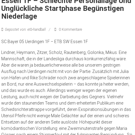
Essen 1F – Schlechte Personallage Und
Unglückliche Startphase Begünstigen
Niederlage
Gepostet von: etb-handball
0 Kommentare
SC Bayer 05 Uerdingen 1F – ETB SW Essen 1F
Lindner, Heymann, Zitzer, Scholz, Rautenberg, Golonka, Mikus. Eine
Mannschaft, die in der Landesliga durchaus konkurrenzfähig wäre.
Aber die waren ja bedauerlicherweise alle bei unserem gestrigen
Ausflug nach Uerdingen nicht mit von der Partie. Zusätzlich mit Julia
von Häfen und Rike Schräder noch zwei angeschlagene Spielerinnen
an Bord, nur eine Auswechselspielerin – das konnte ja heiter werden,
und das wurde es auch. Allerdings wen
iger wegen der eigenen
Leistung, auch nicht wegen der Darbietung des Gegners. Vielmehr
wurde den staunenden Teams und dem erheiterten Publikum eine
Schiedsrichterattrappe vorgeführt, deren Exspirationsübungen in das
Utensil Pfeife nicht wenige Male Gelächter auf der einen und schieres
Entsetzen auf der anderen Seite auslöste. Höhepunkt dieser
komödiantischen Vorstellung: eine Zweiminutenstrafe gegen Maria
Görges nach einem Stürmerfoul mit der fulminanten Begründung: „So