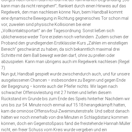
kann man da nicht reingehen!“; flankiert durch einen Hinweis auf das
Regelwerk, den man nachlesen könne. Nun, beim Handball kommt
eine dynamische Bewegung in Richtung gegnerisches Tor schon mal
vor, zuweilen sind physische Kollisionen bei einer
„Vollkontaktsportart“ an der Tagesordnung. Sonst ließen sich
üblicherweise weder Tore erzielen noch verhindern. Zudem schien der
Proband den grundlegenden Erstklässler-Kurs „Zählen im einstelligen
Bereich“ geschwänzt zu haben, da sich bekanntlich maximal drei
Schritte mit dem Ball bewegt werden darf, ohne zu prellen oder
abzuspielen. Kann man übrigens auch im Regelwerk nachlesen (Regel
7).
Nun gut, Handball gespielt wurde zwischendurch auch, und für unsere
ausgelassenen Chancen – insbesondere zu Beginn und gegen Ende
der Begegnung – konnte auch der Pfeifer nichts. Wir lagen nach
schwacher Offensivleistung mit 2:7 hinten und liefen diesem
Rückstand im Grunde bis zum Ende des Spiels hinterher. Nachdem wir
uns bis zur 54. Minute noch einmal auf 15:18 herangekämpft hatten,
kam die ominöse Offensivfoul-Zweiminutenstrafe. Und selbst danach
hätten wir noch innerhalb von drei Minuten in Schlagdistanz kommen
können, doch ein Gegenstoßpass fand die freistehende Hannah Müller
nicht, ein freier Schuss vom Kreis wurde vergeben und ein