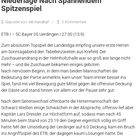
Niederlage Nach Spannendem
Spitzenspiel
Gepostet von: etb-handball
0 Kommentare
ETB I – SC Bayer 05 Uerdingen I 27:30 (13:9)
Zum absoluten Topspiel der Landesliga empfing unsere erste Herren
am Sonntagabend den Tabellenzweiten aus Krefeld. Der
Zuschauerandrang in der Helmholtzhalle war so groß wie lange nicht
mehr – und die Zuschauer bekamen einiges geboten:
Nach nervösem Beginn, in dem man beiden Mannschaften die
Bedeutung der Partie anmerkte, kam unser Team immer besser ins
Spiel, fand mit viel Bewegung gute Mittel gegen die offensive Deckung
der Gäste und stand hinten vor allem vor der Pause sehr gut.
Nach dem Seitenwechsel offenbarte die Hintermannschaft der
Schwarz-Weißen einige Schwächen in der Absprache, offensiv lief aber
Kapitän Lars Dressler zur Höchstform auf, sodass man nach 45
Minuten beim Stand von 23:19 den Gegner eigentlich völlig im Griff
hatte. Mit der Umstellung der Uerdinger auf 6:0 Deckung, kam ein Bruch
ins Angriffsspiel des ETB, der dagegen kaum Lösungen hatte. Die