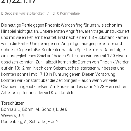
21/22.1.17
Gepostet von: etb-handball
0 Kommentare
Die heutige Partie gegen Phoenix Werden fing für uns wie schon im
Hinspiel nicht gut an. Unsere ersten Angriffe waren träge, unstrukturiert
und mit vielen Fehlern behaftet. Erst nach einem 1:3 Rückstand kamen
wir in die Partie. Uns gelangen im Angriff gut ausgespielte Tore und
schnelle Gegenstöße. So drehten wir das Spiel beim 6:5. Dann folgte
ein ausgeglichenes Spiel auf beiden Seiten, bis wir uns mit 12:9 etwas
absetzen konnten. Zur Halbzeit kamen die Damen von Phoenix Werden
auf ein 13:12 ran. Nach dem Seitenwechsel starteten wir besser und
konnten schnell mit 17:13 in Führung gehen. Diesen Vorsprung
konnten wir konstant über die Zeit bringen – auch wenn wir viele
Chancen ungenutzt ließen. Am Ende stand es dann 26:23 – ein echter
Arbeitssieg für uns, der viel Kraft kostete.
Torschützen:
Bohnau, L., Böhm, M., Scholz, L. Je 6
Wewers, J. 4
Rautenberg, A., Schräder, F. Je 2