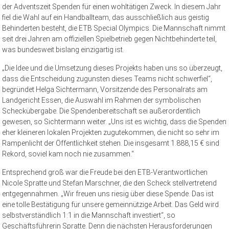
der Adventszeit Spenden für einen wohltätigen Zweck. In diesem Jahr
fiel die Wahl auf ein Handballteam, das ausschließlich aus geistig
Behinderten besteht, die ETB Special Olympics. Die Mannschaft nimmt
seit drei Jahren am offiziellen Spielbetrieb gegen Nichtbehinderte teil,
was bundesweit bislang einzigartig ist.
„Die Idee und die Umsetzung dieses Projekts haben uns so überzeugt,
dass die Entscheidung zugunsten dieses Teams nicht schwerfiel“,
begründet Helga Sichtermann, Vorsitzende des Personalrats am
Landgericht Essen, die Auswahl im Rahmen der symbolischen
Scheckübergabe. Die Spendenbereitschaft sei außerordentlich
gewesen, so Sichtermann weiter. „Uns ist es wichtig, dass die Spenden
eher kleineren lokalen Projekten zugutekommen, die nicht so sehr im
Rampenlicht der Öffentlichkeit stehen. Die insgesamt 1.888,15 € sind
Rekord, soviel kam noch nie zusammen.“
Entsprechend groß war die Freude bei den ETB-Verantwortlichen
Nicole Spratte und Stefan Marschner, die den Scheck stellvertretend
entgegennahmen. „Wir freuen uns riesig über diese Spende. Das ist
eine tolle Bestätigung für unsere gemeinnützige Arbeit. Das Geld wird
selbstverständlich 1:1 in die Mannschaft investiert“, so
Geschäftsführerin Spratte. Denn die nächsten Herausforderungen