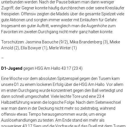
unterbunden werden. Nach der Pause bekam man dann weniger
Zugriff; der Gegner konnte häufig durchbrechen oder seine Kreisläufer
freispielen. Offensiv zeigten die Mädels über die gesamte Spielzeit viele
gute Aktionen und sorgten immer wieder mit Einläufern für Gefahr.
Insgesamt ein guter Auftritt, wenngleich man die Augenhöhe zum
Favoriten im zweiten Durchgang nicht mehr ganz halten konnte.
Torschützen: Jasmina Baouche (9/2), Mika Brandenberg (3), Mieke
Arnold (2), Ella Bowyer (1), Merle Winter (1)
–
D1-Jugend
gegen HSG Am Hallo 43:17 (23:4)
Eine Woche vor dem absoluten Spitzenspiel gegen den Tusem kam
unsere D1 zu einem lockeren Erfolg über die HSG Am Hallo. Vor allem
im ersten Durchgang wurde konzentriert gegen den Ball verteidigt und
dann schnell umgeschaltet. Viele leichte Tore und eine 23:4
Halbzeitführung waren die logische Folge. Nach dem Seitenwechsel
war man dann in der Deckung nicht mehr so zielstrebig, während
offensiv etwas Tempo herausgenommen wurde, um einige
Auslösehandlungen zu testen. Am Ende stand ein mehr als
souveräner 43:17 Sieg und die Vorfreude auf das Duell mit dem Tusem