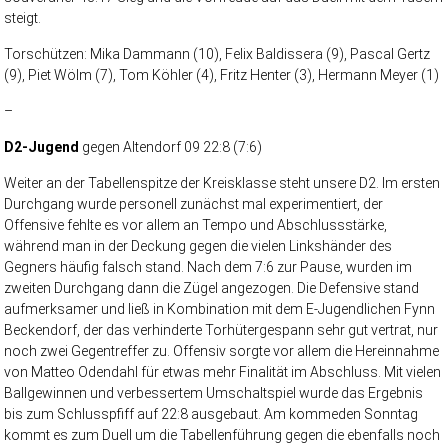
steigt.
Torschützen: Mika Dammann (10), Felix Baldissera (9), Pascal Gertz
(9), Piet Wölm (7), Tom Köhler (4), Fritz Henter (3), Hermann Meyer (1)
–
D2-Jugend
gegen Altendorf 09 22:8 (7:6)
Weiter an der Tabellenspitze der Kreisklasse steht unsere D2. Im ersten
Durchgang wurde personell zunächst mal experimentiert, der
Offensive fehlte es vor allem an Tempo und Abschlussstärke,
während man in der Deckung gegen die vielen Linkshänder des
Gegners häufig falsch stand. Nach dem 7:6 zur Pause, wurden im
zweiten Durchgang dann die Zügel angezogen. Die Defensive stand
aufmerksamer und ließ in Kombination mit dem E-Jugendlichen Fynn
Beckendorf, der das verhinderte Torhütergespann sehr gut vertrat, nur
noch zwei Gegentreffer zu. Offensiv sorgte vor allem die Hereinnahme
von Matteo Odendahl für etwas mehr Finalität im Abschluss. Mit vielen
Ballgewinnen und verbessertem Umschaltspiel wurde das Ergebnis
bis zum Schlusspfiff auf 22:8 ausgebaut. Am kommeden Sonntag
kommt es zum Duell um die Tabellenführung gegen die ebenfalls noch