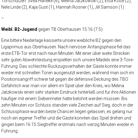
Torschützen: Svea Haneke (6), Melina Jatzkowski (2), Elsa Kotte (2),
Nele Linde (2), Kaja Gust (1), Hannah Rosner (1), Jill Samson (1)
–
Weibl. B2-Jugend
gegen TB Oberhausen 15:16 (7:5)
Eine bittere Niederlage kassierte unsere weibliche B2 gegen den
Ligaprimus aus Oberhausen. Nach nervöser Anfangsphase fiel das
erste ETB-Tor erst nach neun Minuten. Mit einer über weite Strecken
sehr guten Abwehrleistung erspielten sich unsere Mädels eine 3-Tore-
Führung. Das schlechte Rückzugsverhalten der Gäste konnte immer
wieder mit schnellen Toren ausgenutzt werden, während man sich im
Positionsangriff schwer tat gegen die defensive Deckung des TBO.
Gefährlich war man vor allem im Spiel über den Kreis, wo Melina
Jatzkowski einen sehr starken Eindruck hinterließ und für ihre Aktionen
häufiger mit einem Siebenmeter hätte belohnt werden müssen. Bis
zehn Minuten vor Schluss standen viele Zeichen auf Sieg, doch in der
Schlussphase wurden beste Chancen liegen gelassen, es gelang nur
noch ein eigener Treffer und die Gäste konnten das Spiel drehen und
gingen beim 16:15 Siegtreffer erstmals nach vierzig Minuten wieder in
Führung.