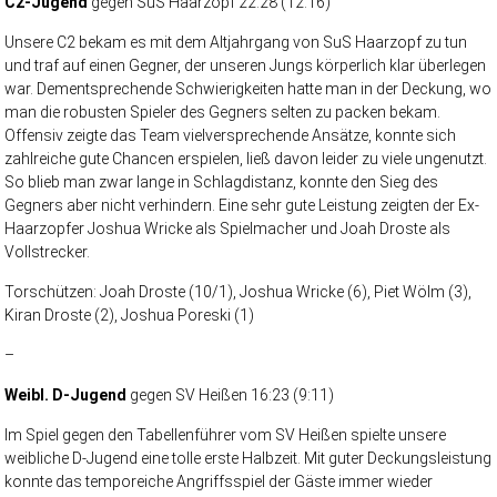
C2-Jugend
gegen SuS Haarzopf 22:28 (12:16)
Unsere C2 bekam es mit dem Altjahrgang von SuS Haarzopf zu tun
und traf auf einen Gegner, der unseren Jungs körperlich klar überlegen
war. Dementsprechende Schwierigkeiten hatte man in der Deckung, wo
man die robusten Spieler des Gegners selten zu packen bekam.
Offensiv zeigte das Team vielversprechende Ansätze, konnte sich
zahlreiche gute Chancen erspielen, ließ davon leider zu viele ungenutzt.
So blieb man zwar lange in Schlagdistanz, konnte den Sieg des
Gegners aber nicht verhindern. Eine sehr gute Leistung zeigten der Ex-
Haarzopfer Joshua Wricke als Spielmacher und Joah Droste als
Vollstrecker.
Torschützen: Joah Droste (10/1), Joshua Wricke (6), Piet Wölm (3),
Kiran Droste (2), Joshua Poreski (1)
–
Weibl. D-Jugend
gegen SV Heißen 16:23 (9:11)
Im Spiel gegen den Tabellenführer vom SV Heißen spielte unsere
weibliche D-Jugend eine tolle erste Halbzeit. Mit guter Deckungsleistung
konnte das temporeiche Angriffsspiel der Gäste immer wieder