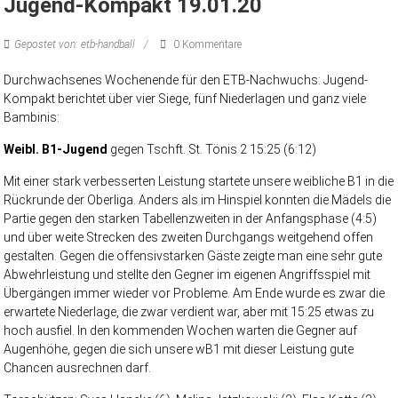
Jugend-Kompakt 19.01.20
Gepostet von: etb-handball
0 Kommentare
Durchwachsenes Wochenende für den ETB-Nachwuchs: Jugend-
Kompakt berichtet über vier Siege, fünf Niederlagen und ganz viele
Bambinis:
Weibl. B
1
-Jugend
gegen Tschft. St. Tönis 2 15:25 (6:12)
Mit einer stark verbesserten Leistung startete unsere weibliche B1 in die
Rückrunde der Oberliga. Anders als im Hinspiel konnten die Mädels die
Partie gegen den starken Tabellenzweiten in der Anfangsphase (4:5)
und über weite Strecken des zweiten Durchgangs weitgehend offen
gestalten. Gegen die offensivstarken Gäste zeigte man eine sehr gute
Abwehrleistung und stellte den Gegner im eigenen Angriffsspiel mit
Übergängen immer wieder vor Probleme. Am Ende wurde es zwar die
erwartete Niederlage, die zwar verdient war, aber mit 15:25 etwas zu
hoch ausfiel. In den kommenden Wochen warten die Gegner auf
Augenhöhe, gegen die sich unsere wB1 mit dieser Leistung gute
Chancen ausrechnen darf.