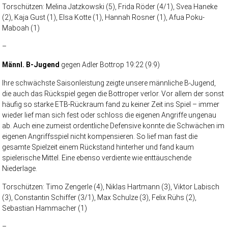
Torschützen: Melina Jatzkowski (5), Frida Röder (4/1), Svea Haneke
(2), Kaja Gust (1), Elsa Kotte (1), Hannah Rosner (1), Afua Poku-
Maboah (1)
–
Männl. B-Jugend
gegen Adler Bottrop 19:22 (9:9)
Ihre schwächste Saisonleistung zeigte unsere männliche B-Jugend,
die auch das Rückspiel gegen die Bottroper verlor. Vor allem der sonst
häufig so starke ETB-Rückraum fand zu keiner Zeit ins Spiel – immer
wieder lief man sich fest oder schloss die eigenen Angriffe ungenau
ab. Auch eine zumeist ordentliche Defensive konnte die Schwächen im
eigenen Angriffsspiel nicht kompensieren. So lief man fast die
gesamte Spielzeit einem Rückstand hinterher und fand kaum
spielerische Mittel. Eine ebenso verdiente wie enttäuschende
Niederlage.
Torschützen: Timo Zengerle (4), Niklas Hartmann (3), Viktor Labisch
(3), Constantin Schiffer (3/1), Max Schulze (3), Felix Rühs (2),
Sebastian Hammacher (1)
–