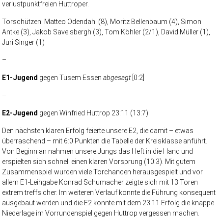
verlustpunktfreien Huttroper.
Torschützen: Matteo Odendahl (8), Moritz Bellenbaum (4), Simon
Antke (3), Jakob Savelsbergh (3), Tom Köhler (2/1), David Müller (1),
Juri Singer (1)
–
E1-Jugend
gegen Tusem Essen
abgesagt
[0:2]
–
E
2
-Jugend
gegen Winfried Huttrop 23:11 (13:7)
Den nächsten klaren Erfolg feierte unsere E2, die damit – etwas
überraschend – mit 6:0 Punkten die Tabelle der Kreisklasse anführt.
Von Beginn an nahmen unsere Jungs das Heft in die Hand und
erspielten sich schnell einen klaren Vorsprung (10:3). Mit gutem
Zusammenspiel wurden viele Torchancen herausgespielt und vor
allem E1-Leihgabe Konrad Schumacher zeigte sich mit 13 Toren
extrem treffsicher. Im weiteren Verlauf konnte die Führung konsequent
ausgebaut werden und die E2 konnte mit dem 23:11 Erfolg die knappe
Niederlage im Vorrundenspiel gegen Huttrop vergessen machen.