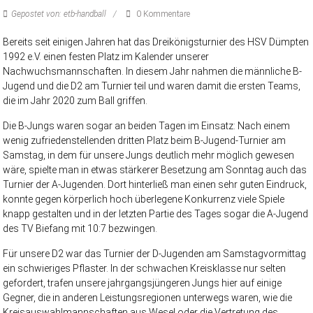
Gepostet von: etb-handball
0 Kommentare
Bereits seit einigen Jahren hat das Dreikönigsturnier des HSV Dümpten
1992 e.V. einen festen Platz im Kalender unserer
Nachwuchsmannschaften. In diesem Jahr nahmen die männliche B-
Jugend und die D2 am Turnier teil und waren damit die ersten Teams,
die im Jahr 2020 zum Ball griffen.
Die B-Jungs waren sogar an beiden Tagen im Einsatz: Nach einem
wenig zufriedenstellenden dritten Platz beim B-Jugend-Turnier am
Samstag, in dem für unsere Jungs deutlic
h mehr möglich gewesen
wäre, spielte man in etwas stärkerer Besetzung am Sonntag auch das
Turnier der A-Jugenden. Dort hinterließ man einen sehr guten Eindruck,
konnte gegen körperlich hoch überlegene Konkurrenz viele Spiele
knapp gestalten und in der letzten Partie des Tages sogar die A-Jugend
des TV Biefang mit 10:7 bezwingen.
Für unsere D2 war das Turnier der D-Jugenden am Samstagvormittag
ein schwieriges Pflaster. In der schwachen Kreisklasse nur selten
gefordert, trafen unsere jahrgangsjüngeren Jungs hier auf einige
Gegner, die in anderen Leistungsregionen unterwegs waren, wie die
Kreisauswahlmannschaften aus Wesel oder die Vertretung des