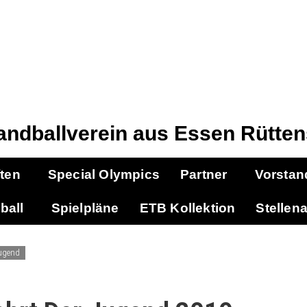
andballverein aus Essen Rütten
ten
Special Olympics
Partner
Vorstan
ball
Spielpläne
ETB Kollektion
Stellen
ugend