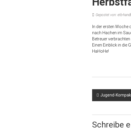
Herbstf
Gepostet von: etb-handb
In der ersten Woche d
nach Hachen im Sauer
Betreuer verbrachten
Einen Einblick in die
HaHoHe!
Jugend-Kompakt
Schreibe 