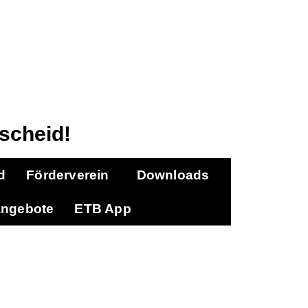
scheid!
d
Förderverein
Downloads
angebote
ETB App