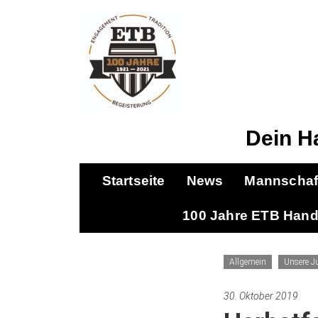
Dein H
Startseite
News
Mannschaf
100 Jahre ETB Hand
Allgemein
Unsere J
30. Oktober 2019