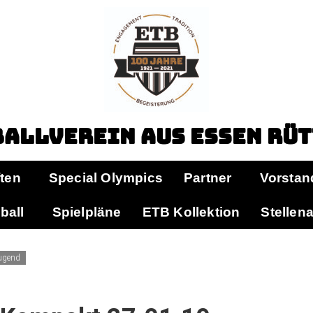
allverein aus Essen Rü
ten
Special Olympics
Partner
Vorstan
ball
Spielpläne
ETB Kollektion
Stellen
ugend