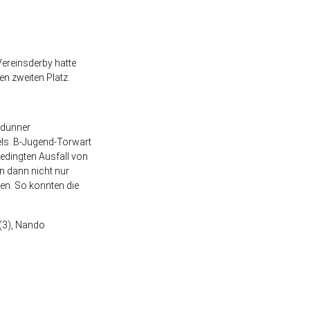
Vereinsderby hatte
en zweiten Platz:
 dünner
els. B-Jugend-Torwart
bedingten Ausfall von
n dann nicht nur
en. So konnten die
 (3), Nando