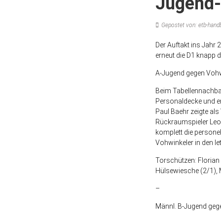
Jugend-
Gepostet von: etb-handb
Der Auftakt ins Jahr
erneut die D1 knapp d
A-Jugend gegen Vohw
Beim Tabellennachbar
Personaldecke und er
Paul Baehr zeigte als
Rückraumspieler Leo 
komplett die persone
Vohwinkeler in den le
Torschützen: Florian 
Hülsewiesche (2/1), 
–
Männl. B-Jugend geg