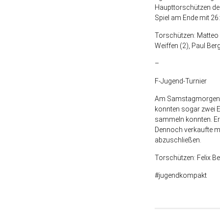
Haupttorschützen der
Spiel am Ende mit 26
Torschützen: Matteo O
Weiffen (2), Paul Be
–
F-Jugend-Turnier
Am Samstagmorgen gri
konnten sogar zwei 
sammeln konnten. Erw
Dennoch verkaufte ma
abzuschließen.
Torschützen: Felix Be
#jugendkompakt