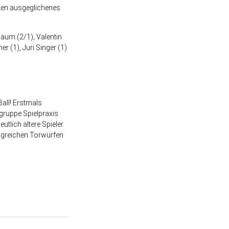
ken ausgeglichenes
baum (2/1), Valentin
 (1), Juri Singer (1)
all!
Erstmals
ruppe Spielpraxis
lich ältere Spieler.
olgreichen Torwürfen