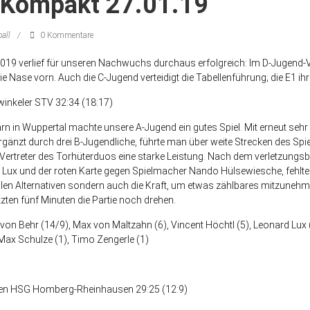
Kompakt 27.01.19
all
0 Kommentare
 2019 verlief für unseren Nachwuchs durchaus erfolgreich: Im D-Jugend-
ie Nase vorn. Auch die C-Jugend verteidigt die Tabellenführung; die E1 ihr
inkeler STV 32:34 (18:17)
n in Wuppertal machte unsere A-Jugend ein gutes Spiel. Mit erneut sehr
gänzt durch drei B-Jugendliche, führte man über weite Strecken des Spi
 Vertreter des Torhüterduos eine starke Leistung. Nach dem verletzungs
Lux und der roten Karte gegen Spielmacher Nando Hülsewiesche, fehlte
llen Alternativen sondern auch die Kraft, um etwas zählbares mitzunehm
tzten fünf Minuten die Partie noch drehen.
von Behr (14/9), Max von Maltzahn (6), Vincent Höchtl (5), Leonard Lux
Max Schulze (1), Timo Zengerle (1)
en HSG Homberg-Rheinhausen 29:25 (12:9)