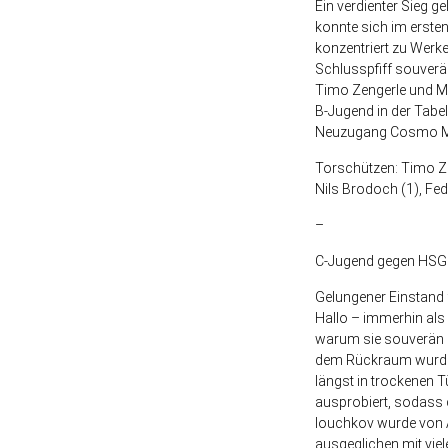
Ein verdienter Sieg 
konnte sich im erste
konzentriert zu Werk
Schlusspfiff souverä
Timo Zengerle und Ma
B-Jugend in der Tabe
Neuzugang Cosmo Man
Torschützen: Timo Zen
Nils Brodoch (1), F
–
C-Jugend gegen HSG 
Gelungener Einstand
Hallo – immerhin als 
warum sie souverän a
dem Rückraum wurden 
längst in trockenen 
ausprobiert, sodass d
Iouchkov wurde von A
ausgeglichen mit vie