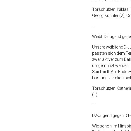
Torschützen: Niklas H
Georg Kuchler (2), Co
–
Weibl. D-Jugend geg
Unsere weibliche D-J
passten sich dem Te
zwar aktiver zum Bal
umgemünzt werden. Üb
Spiel hielt. Am Ende 
Leistung ziemlich si
Torschützen: Catherin
(1)
–
D2-Jugend gegen D1-
Wie schon im Hinspie