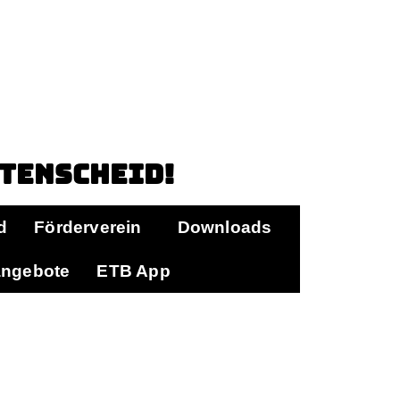
ttenscheid!
d
Förderverein
Downloads
angebote
ETB App