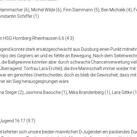
ammacher (6), Michel Wilde (6), Finn Dammann (5), Ben Michalik (4), Fe
nstantin Schiffer (1)
en HSG Homberg-Rheinhausen 6:6 (4:3)
ugend konnte stark ersatzgeschwächt aus Duisburg einen Punkt mitneh
mpo des Gegners an und es fehlte an Bewegung. Nach dem Seitenwechse
l, die Ballgewinne konnten aber durch schwache Chancenverwertung viel 
erragend: Torfrau Lara Ersfeld, die ihre Mannschaft immer wieder mit 
zwar ein gerechtes Unentschieden, doch es blieb die Gewissheit, dass mit
cher ein Sieg herausgesprungen wäre.
a Steger (2), Jasmina Baouche (1), Mika Brandenberg (1), Lara Gittke (
Jugend 16:17 (9:7)
l lieferten sich unsere beiden männlichen D-Jugenden ein packendes Due