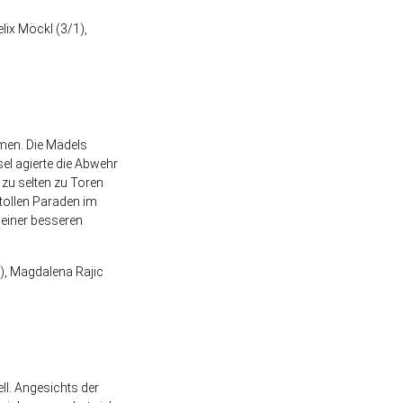
lix Möckl (3/1),
men. Die Mädels
l agierte die Abwehr
zu selten zu Toren
tollen Paraden im
 einer besseren
1), Magdalena Rajic
ll. Angesichts der