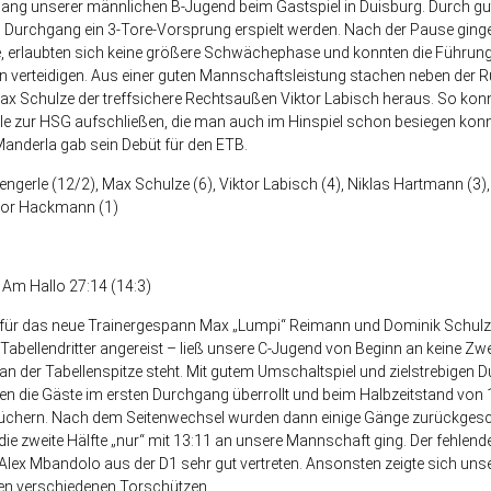
gelang unserer männlichen B-Jugend beim Gastspiel in Duisburg. Durch g
n Durchgang ein 3-Tore-Vorsprung erspielt werden. Nach der Pause ginge
e, erlaubten sich keine größere Schwächephase und konnten die Führun
n verteidigen. Aus einer guten Mannschaftsleistung stachen neben de
x Schulze der treffsichere Rechtsaußen Viktor Labisch heraus. So kon
lle zur HSG aufschließen, die man auch im Hinspiel schon besiegen konn
derla gab sein Debüt für den ETB.
gerle (12/2), Max Schulze (6), Viktor Labisch (4), Niklas Hartmann (3),
edor Hackmann (1)
Am Hallo 27:14 (14:3)
 für das neue Trainergespann Max „Lumpi“ Reimann und Dominik Schul
Tabellendritter angereist – ließ unsere C-Jugend von Beginn an keine Z
n der Tabellenspitze steht. Mit gutem Umschaltspiel und zielstrebigen
die Gäste im ersten Durchgang überrollt und beim Halbzeitstand von 1
Tüchern. Nach dem Seitenwechsel wurden dann einige Gänge zurückgesch
ie zweite Hälfte „nur“ mit 13:11 an unsere Mannschaft ging. Der fehlend
lex Mbandolo aus der D1 sehr gut vertreten. Ansonsten zeigte sich un
len verschiedenen Torschützen.