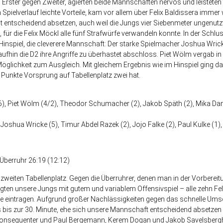
Erster gegen Zweiter, agierten beide Mannschaften nervös und leisteten
m Spielverlauf leichte Vorteile, kam vor allem über Felix Baldissera imme
t entscheidend absetzen, auch weil die Jungs vier Siebenmeter ungenutzt
, für die Felix Möckl alle fünf Strafwürfe verwandeln konnte. In der Schl
Hinspiel, die cleverere Mannschaft: Der starke Spielmacher Joshua Wrick
ufhin die D2 ihre Angriffe zu überhastet abschloss. Piet Wölm vergab i
öglichkeit zum Ausgleich. Mit gleichem Ergebnis wie im Hinspiel ging da
r Punkte Vorsprung auf Tabellenplatz zwei hat.
 (6), Piet Wölm (4/2), Theodor Schumacher (2), Jakob Späth (2), Mika 
, Joshua Wricke (5), Timur Abdel Razek (2), Jojo Falke (2), Paul Kulke (1
berruhr 26:19 (12:12)
n zweiten Tabellenplatz. Gegen die Überruhrer, denen man in der Vorber
ugten unsere Jungs mit gutem und variablem Offensivspiel – alle zehn Fe
ste eintragen. Aufgrund großer Nachlässigkeiten gegen das schnelle Umsc
s bis zur 30. Minute, ehe sich unsere Mannschaft entscheidend absetzen 
 konsequenter und Paul Bergemann, Kerem Dogan und Jakob Savelsbergh