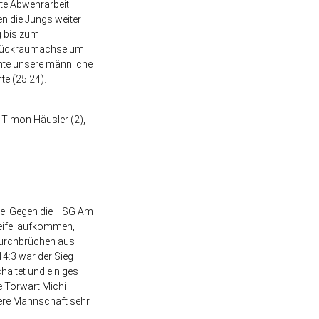
ute Abwehrarbeit
n die Jungs weiter
g bis zum
r Rückraumachse um
nte unsere männliche
te (25:24).
 Timon Häusler (2),
ze: Gegen die HSG Am
weifel aufkommen,
 Durchbrüchen aus
4:3 war der Sieg
altet und einiges
e Torwart Michi
sere Mannschaft sehr