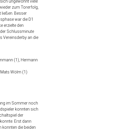
 sich ungewohnt viele
r wieder zum Torerfolg,
 ließen. Besser
ussphase war die D1
e erzielte den
n der Schlussminute
s Vereinsderby an die
Dammann (1), Hermann
), Mats Wölm (1)
eitung im Sommer noch
ldspieler konnten sich
haltspiel der
konnte. Erst dann
 konnten die beiden