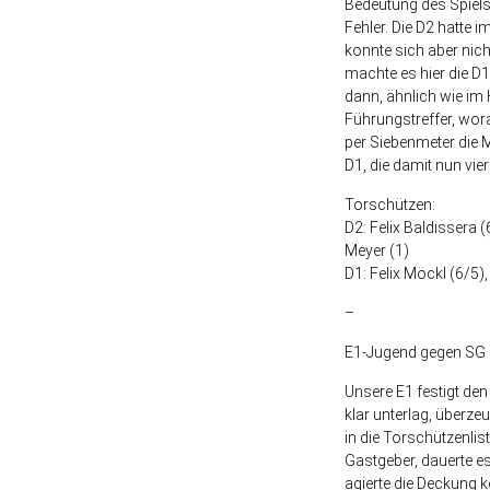
Bedeutung des Spiels 
Fehler. Die D2 hatte i
konnte sich aber nich
machte es hier die D1
dann, ähnlich wie im 
Führungstreffer, wora
per Siebenmeter die M
D1, die damit nun vie
Torschützen:
D2: Felix Baldissera
Meyer (1)
D1: Felix Möckl (6/5)
–
E1-Jugend gegen SG Ü
Unsere E1 festigt de
klar unterlag, überze
in die Torschützenli
Gastgeber, dauerte e
agierte die Deckung