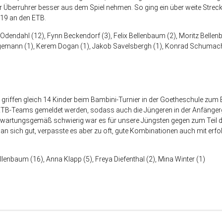
 Überruhrer besser aus dem Spiel nehmen. So ging ein über weite Strec
:19 an den ETB.
dendahl (12), Fynn Beckendorf (3), Felix Bellenbaum (2), Moritz Bellen
rgemann (1), Kerem Dogan (1), Jakob Savelsbergh (1), Konrad Schumacher
ffen gleich 14 Kinder beim Bambini-Turnier in der Goetheschule zum B
ETB-Teams gemeldet werden, sodass auch die Jüngeren in der Anfängerg
artungsgemäß schwierig war es für unsere Jüngsten gegen zum Teil deut
n sich gut, verpasste es aber zu oft, gute Kombinationen auch mit erf
llenbaum (16), Anna Klapp (5), Freya Diefenthal (2), Mina Winter (1)