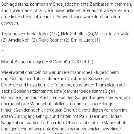
Schlagdistanz, konnten am Ende jedoch nichts Zählbares mitnehmen,
auch, weil man sich zu viele individuelle Fehler erlaubte. So war es ein
ärgerliches Resultat, denn ein Auswärtssieg wäre durchaus drin
gewesen.
Torschützen: Frida Röder (4/2), Nele Scholten (3), Melina Jatzkowski
(2), Amelie Köhl (2), Rieke Rosner (2), Emilia Lucht (1)
–
Männl. B-Jugend gegen HSG VeRuKa 12:31 (4:11)
Wie erwartet chancenlos war unsere männliche B-Jugend beim
ungeschlagenen Tabellenführer im Duisburger Südwesten.
Erschwerend hinzu kam die Tatsache, dass unser Team gleich auf
sechs Spieler verzichten musste (darunter beide etatmäßigen
Halbspieler) und auf Aushilfen aus der C-Jugend angewiesen war, um
überhaupt eine Mannschaft stellen zu können. Unsere Jungs
hinterließen dennoch einen guten Eindruck, verteidigten vor allem im
ersten Durchgang sehr gut und hatten mit Paul Baehr und Florian
Naujokat ein starkes Torhüterduo. Offensiv tat sich die Mannschaft
dagegen sehr schwer, gute Chancen herauszuspielen bzw. diese