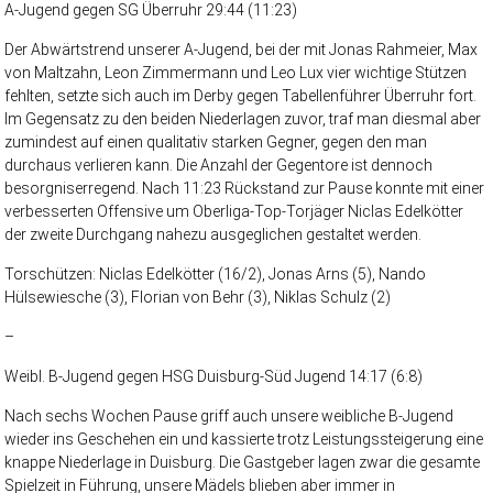
A-Jugend gegen SG Überruhr 29:44 (11:23)
Der Abwärtstrend unserer A-Jugend, bei der mit Jonas Rahmeier, Max
von Maltzahn, Leon Zimmermann und Leo Lux vier wichtige Stützen
fehlten, setzte sich auch im Derby gegen Tabellenführer Überruhr fort.
Im Gegensatz zu den beiden Niederlagen zuvor, traf man diesmal aber
zumindest auf einen qualitativ starken Gegner, gegen den man
durchaus verlieren kann. Die Anzahl der Gegentore ist dennoch
besorgniserregend. Nach 11:23 Rückstand zur Pause konnte mit einer
verbesserten Offensive um Oberliga-Top-Torjäger Niclas Edelkötter
der zweite Durchgang nahezu ausgeglichen gestaltet werden.
Torschützen: Niclas Edelkötter (16/2), Jonas Arns (5), Nando
Hülsewiesche (3), Florian von Behr (3), Niklas Schulz (2)
–
Weibl. B-Jugend gegen HSG Duisburg-Süd Jugend 14:17 (6:8)
Nach sechs Wochen Pause griff auch unsere weibliche B-Jugend
wieder ins Geschehen ein und kassierte trotz Leistungssteigerung eine
knappe Niederlage in Duisburg. Die Gastgeber lagen zwar die gesamte
Spielzeit in Führung, unsere Mädels blieben aber immer in