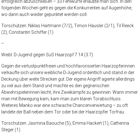
erfolgreich abzuschließen – 33 Fehlwürfe erlaubte man sich. In den
folgenden Wochen geht es gegen die Konkurrenten auf Augenhöhe,
wo dann auch wieder gepunktet werden soll.
Torschützen: Niklas Hartmann (7/2), Timon Häusler (2/1), Til Reeck
(2), Constantin Schiffer (1)
–
Weibl. D-Jugend gegen SuS Haarzopf 7:14 (3:7)
Gegen die verlustpunktfreien und hochfavorisierten Haarzopferinnen
verkaufte sich unsere weibliche D-Jugend ordentlich und stand in der
Deckung über weite Strecken gut. Der eigene Angriff agierte allerdings
zu viel aus dem Stand und machte es den gegnerischen
Abwehrspielerinnen leicht, ihre Zweikämpfe zu gewinnen. Wann immer
man mit Bewegung kam, kam man zum klaren Torabschluss.
Weiteres Manko war eine schwache Chancenverwertung – zu oft
landete der Ball neben dem Tor oder bei der Haarzopfer Torfrau.
Torschützen: Jasmina Baouche (5), Emma Hackert (1), Catherina
Steger (1)