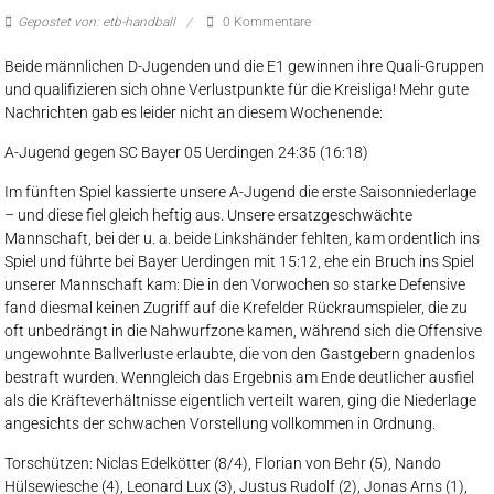
Gepostet von: etb-handball
0 Kommentare
Beide männlichen D-Jugenden und die E1 gewinnen ihre Quali-Gruppen
und qualifizieren sich ohne Verlustpunkte für die Kreisliga! Mehr gute
Nachrichten gab es leider nicht an diesem Wochenende:
A-Jugend gegen SC Bayer 05 Uerdingen 24:35 (16:18)
Im fünften Spiel kassierte unsere A-Jugend die erste Saisonniederlage
– und diese fiel gleich heftig aus. Unsere ersatzgeschwächte
Mannschaft, bei der u. a. beide Linkshänder fehlten, kam ordentlich ins
Spiel und führte bei Bayer Uerdingen mit 15:12, ehe ein Bruch ins Spiel
unserer Mannschaft kam: Die in den Vorwochen so starke Defensive
fand diesmal keinen Zugriff auf die Krefelder Rückraumspieler, die zu
oft unbedrängt in die Nahwurfzone kamen, während sich die Offensive
ungewohnte Ballverluste erlaubte, die von den Gastgebern gnadenlos
bestraft wurden. Wenngleich das Ergebnis am Ende deutlicher ausfiel
als die Kräfteverhältnisse eigentlich verteilt waren, ging die Niederlage
angesichts der schwachen Vorstellung vollkommen in Ordnung.
Torschützen: Niclas Edelkötter (8/4), Florian von Behr (5), Nando
Hülsewiesche (4), Leonard Lux (3), Justus Rudolf (2), Jonas Arns (1),