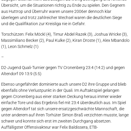
Übersicht, um die Situationen richtig zu Ende zu spielen. Den Gegnern
aus Huttrop und Überruhr waren unsere 2006er dennoch klar
überlegen und trotz zahlreicher Wechsel waren die deutlichen Siege
und die Qualifikation zur Kreisliga nie in Gefahr.
Torschützen: Felix Möckl (4), Timur Abdel Razek (3), Joshua Wricke (3),
Massimiliano Becker (2), Paul Kulke (2), Kiran Droste (1), Alex Mbandolo
(1), Leon Schmelz (1)
–
D2-Jugend Quali-Turnier gegen TV Cronenberg 23:4 (14:2) und gegen
Altendorf 09 13:9 (5:5)
Ebenso ungefährdet dominierte auch unsere D2 ihre Gruppe und blieb
ebenfalls ohne Verlustpunkt in der Quali. Im Auftaktspiel gelangen
gegen Cronenberg aus einer starken Deckung heraus immer wieder
einfache Tore und das Ergebnis fiel mit 23:4 überdeutlich aus. Im Spiel
gegen Altendorf tat sich unsere ersatzgeschwächte Mannschaft, die
unter anderem auf ihren Torhüter Simon Braß verzichten musste, lange
schwer und konnte sich erst im zweiten Durchgang absetzen.
Auffälligster Offensivakteur war Felix Baldissera, ETB-