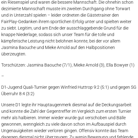
ein Riesenspiel und waren die bessere Mannschaft. Die ohnehin schon
dezimierte Mannschaft musste im zweiten Durchgang ohne Torwart
und in Unterzahl spielen – leider ordneten die Gästetrainer den
FairPlay-Gedanken ihrem sportlichen Erfolg unter und spielten weiter
zu siebt. Legitim, und am Ende der ausschlaggebende Grund für die
knappe Niederlage, sodass sich unser Team für die tolle und
kämpferische Leistung nicht belohnen konnte, bei der vor allem
Jasmina Baouche und Mieke Arnold auf den Halbpositionen
überzeugten.
Torschützen: Jasmina Baouche (7/1), Mieke Arnold (3), Ella Bowyer (1)
–
D1-Jugend Quali-Turnier gegen Winfried Huttrop 9:2 (5:1) und gegen SG
Überruhr 8:4 (3:2)
Unsere D1 legte ihr Hauptaugenmerk diesmal auf die Deckungsarbeit
und konnte die Zahl der Gegentreffer im Vergleich zum ersten Turnier
mehr als halbieren. Immer wieder wurde gut verschoben und Bälle
gewonnen, wenngleich zu viele davon schon im Aufbauspiel durch
Ungenauigkeiten wieder verloren gingen. Offensiv konnte das Team
dagegen diesmal nicht überzeugen: Zu wenig Bewegung und fehlende