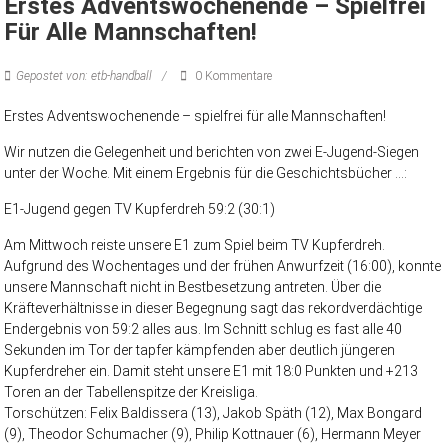
Erstes Adventswochenende – Spielfrei
Für Alle Mannschaften!
Gepostet von: etb-handball
0 Kommentare
Erstes Adventswochenende – spielfrei für alle Mannschaften!
Wir nutzen die Gelegenheit und berichten von zwei E-Jugend-Siegen
unter der Woche. Mit einem Ergebnis für die Geschichtsbücher …:
E1-Jugend gegen TV Kupferdreh 59:2 (30:1)
Am Mittwoch reiste unsere E1 zum Spiel beim TV Kupferdreh.
Aufgrund des Wochentages und der frühen Anwurfzeit (16:00), konnte
unsere Mannschaft nicht in Bestbesetzung antreten. Über die
Kräfteverhältnisse in dieser Begegnung sagt das rekordverdächtige
Endergebnis von 59:2 alles aus. Im Schnitt schlug es fast alle 40
Sekunden im Tor der tapfer kämpfenden aber deutlich jüngeren
Kupferdreher ein. Damit steht unsere E1 mit 18:0 Punkten und +213
Toren an der Tabellenspitze der Kreisliga.
Torschützen: Felix Baldissera (13), Jakob Späth (12), Max Bongard
(9), Theodor Schumacher (9), Philip Kottnauer (6), Hermann Meyer