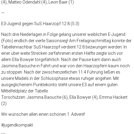
(4), Matteo Odendahl (4), Levin Baer (1)
—
E3-Jugend gegen SuS Haarzopf 12:8 (5:3)
Nach drei Niederlagen in Folge gelang unserer weiblichen E-Jugend
(Foto) endlich der vierte Saisonsieg! Am Freitagnachmittag konnte der
Tabellennachbar SuS Haarzopf verdient 12:8 bezwungen werden. In
einer über weite Strecken zerfahrenen ersten Hälfte zeigte sich vor
allem Ella Bowyer torgefährlich. Nach der Pause kam dann auch
Jasmina Baouche in Fahrt und war von den Haarzopfern kaum noch
zu stoppen. Nach der zwischenzeitlichen 11:4 Führung ließen es
unsere Mädels in der Schlussphase etwas ruhiger angehen. Mit
ausgeglichenem Punktekonto steht unsere E3 auf einem guten
Mittelfeldplatz der Tabelle.
Torschützen: Jasmina Baouche (6), Ella Bowyer (4), Emma Hackert
(2)
Wir wünschen allen einen schönen 1. Advent!
#
jugendkompakt