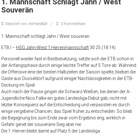
1. Mannschaft Schlägt Jahn / West
Souverän
Gepostet von: etb-handball
0 Kommentare
1. Mannschaft schlägt Jahn / West souverän
ETB I –
HSG Jahn-West 1.Herrenmannschaft
30:25 (18:14)
Personell wieder fast in Bestbesetzung, setzte sich der ETB schon in
der Anfangsphase durch einige leichte Treffer auf 5 Tore ab. Während
die Offensive eine der besten Halbzeiten der Saison spielte, blieben die
Gäste aus Düsseldorf aufgrund einiger Nachlässigkeiten in der ETB-
Deckung im Spiel.
Auch nach der Pause gingen die Schwarz-Weißen, bei denen der A-
Jugendliche Nico Falke ein gutes Landesliga-Debüt gab, nicht mit
letzter Konsequenz auf die Entscheidung und verpassten es durch
einige vergebene Chancen, das Spiel früher zu entscheiden. So blieb
die Begegnung bis zum Ende zwar vom Ergebnis eng; wirklich in
Gefahr geriet der souveräne Sieg aber nie.
Die 1. Herren bleibt damit auf Platz 5 der Landesliga.