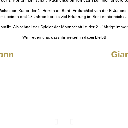
r der 1. Herrenmannschaft: Nach unseren Torhütern kommen unsere beid
chs dem Kader der 1. Herren an Bord. Er durchlief von der E-Jugend
mit seinen erst 18 Jahren bereits viel Erfahrung im Seniorenbereich 
Familie. Als schnellster Spieler der Mannschaft ist der 21-Jährige imm
Wir freuen uns, dass ihr weiterhin dabei bleibt!
ann
Gia