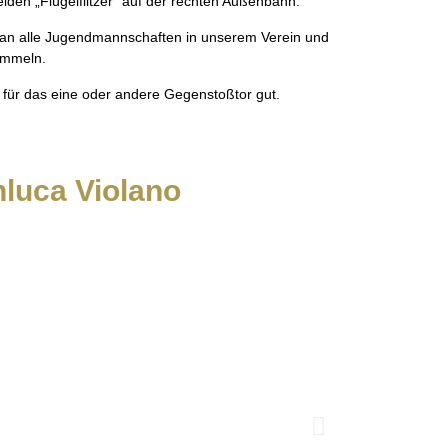
en „Flügelflitzer“ auf der rechten Außenbahn.
 an alle Jugendmannschaften in unserem Verein und
sammeln.
er für das eine oder andere Gegenstoßtor gut.
nluca Violano