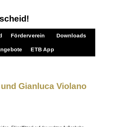
scheid!
d
Förderverein
Downloads
angebote
ETB App
 und Gianluca Violano