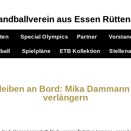
andballverein aus Essen Rütten
ten
Special Olympics
Partner
Vorstan
ball
Spielpläne
ETB Kollektion
Stellen
 bleiben an Bord: Mika Dammann
verlängern