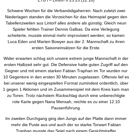
ETB I – Lintorf II 23:25 (12:10)
Schwere Wochen für die Verbandsligaherren: Nach zuletzt zwei
Niederlagen standen die Vorzeichen für das Heimspiel gegen den
Tabellenzweiten aus Lintorf alles andere als günstig: Gleich neun
Spieler fehlten Trainer Dennis Galbas. Da eine Verlegung
scheiterte, musste einmal mehr improvisiert werden; so kamen
Luca Eden und Marten Bowyer aus der 2. Mannschaft zu ihren
ersten Saisoneinsätzen für die Erste.
Wider erwarten schlug sich unsere extrem junge Mannschaft in der
ersten Halbzeit sehr gut. Die Defensive hatte guten Zugriff auf den
Gegner und mit einem starken Fabian Traphan im Tor wurden nur
10 Gegentore in den ersten 30 Minuten zugelassen. Offensiv lief es
bei unserer wenig eingespielten Format zumindest ordentlich, über
1 gegen 1 Aktionen und im Zusammenspiel mit dem Kreis kam man
zu Toren. Trotz nächstem Rückschlag durch eine unberechtigte
rote Karte gegen Nana Mensah, reichte es zu einer 12:10
Pausenführung.
Im zweiten Durchgang ging den Jungs auf der Platte dann immer
mehr die Puste aus und auch der so starke Torwart Fabian
Traphan musste das Spiel nach einem Gesichtstreffer