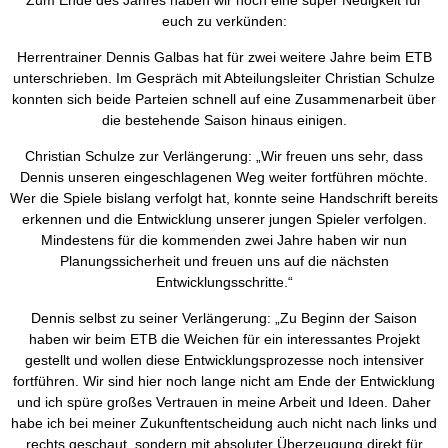
Zum Ende des Jahres haben wir noch eine super Neuigkeit für
euch zu verkünden:
Herrentrainer Dennis Galbas hat für zwei weitere Jahre beim ETB
unterschrieben. Im Gespräch mit Abteilungsleiter Christian Schulze
konnten sich beide Parteien schnell auf eine Zusammenarbeit über
die bestehende Saison hinaus einigen.
Christian Schulze zur Verlängerung: „Wir freuen uns sehr, dass
Dennis unseren eingeschlagenen Weg weiter fortführen möchte.
Wer die Spiele bislang verfolgt hat, konnte seine Handschrift bereits
erkennen und die Entwicklung unserer jungen Spieler verfolgen.
Mindestens für die kommenden zwei Jahre haben wir nun
Planungssicherheit und freuen uns auf die nächsten
Entwicklungsschritte.“
Dennis selbst zu seiner Verlängerung: „Zu Beginn der Saison
haben wir beim ETB die Weichen für ein interessantes Projekt
gestellt und wollen diese Entwicklungsprozesse noch intensiver
fortführen. Wir sind hier noch lange nicht am Ende der Entwicklung
und ich spüre großes Vertrauen in meine Arbeit und Ideen. Daher
habe ich bei meiner Zukunftentscheidung auch nicht nach links und
rechts geschaut, sondern mit absoluter Überzeugung direkt für