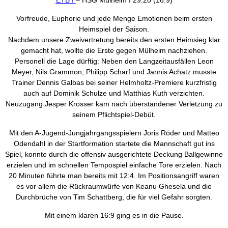
ETB I
– HSG Mülheim I 29:20 (16:9)
Vorfreude, Euphorie und jede Menge Emotionen beim ersten
Heimspiel der Saison.
Nachdem unsere Zweivertretung bereits den ersten Heimsieg klar
gemacht hat, wollte die Erste gegen Mülheim nachziehen.
Personell die Lage dürftig: Neben den Langzeitausfällen Leon
Meyer, Nils Grammon, Philipp Scharf und Jannis Achatz musste
Trainer Dennis Galbas bei seiner Helmholtz-Premiere kurzfristig
auch auf Dominik Schulze und Matthias Kuth verzichten.
Neuzugang Jesper Krosser kam nach überstandener Verletzung zu
seinem Pflichtspiel-Debüt.
Mit den A-Jugend-Jungjahrgangsspielern Joris Röder und Matteo
Odendahl in der Startformation startete die Mannschaft gut ins
Spiel, konnte durch die offensiv ausgerichtete Deckung Ballgewinne
erzielen und im schnellen Tempospiel einfache Tore erzielen. Nach
20 Minuten führte man bereits mit 12:4. Im Positionsangriff waren
es vor allem die Rückraumwürfe von Keanu Ghesela und die
Durchbrüche von Tim Schattberg, die für viel Gefahr sorgten.
Mit einem klaren 16:9 ging es in die Pause.