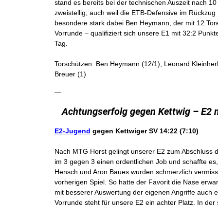
stand es bereits bei der technischen Auszeit nach 1
zweistellig; auch weil die ETB-Defensive im Rückzug n
besondere stark dabei Ben Heymann, der mit 12 Tore
Vorrunde – qualifiziert sich unsere E1 mit 32:2 Punk
Tag.
Torschützen: Ben Heymann (12/1), Leonard Kleinherb
Breuer (1)
—
Achtungserfolg gegen Kettwig – E2 
E2-Jugend
gegen Kettwiger SV
14:22 (7:10)
Nach MTG Horst gelingt unserer E2 zum Abschluss d
im 3 gegen 3 einen ordentlichen Job und schaffte es
Hensch und Aron Baues wurden schmerzlich vermisst.
vorherigen Spiel. So hatte der Favorit die Nase erw
mit besserer Auswertung der eigenen Angriffe auch e
Vorrunde steht für unsere E2 ein achter Platz. In de