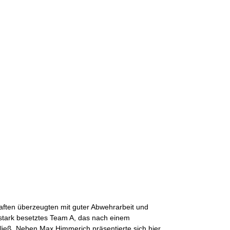
aften überzeugten mit guter Abwehrarbeit und
 stark besetztes Team A, das nach einem
ließ. Neben Max Himmerich präsentierte sich hier