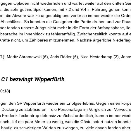
gegen Opladen nicht wiederholen und wartet weiter auf den dritten Sa
s, die sehr gut ins Spiel kamen, mit 7:2 und 9:4 in Führung gehen konnt
en, die Abwehr war zu ungeduldig und verlor so immer wieder die Ordnun
 Abschlüsse. So konnten die Gastgeber die Partie drehen und zur Pause
r fanden unsere Jungs nicht mehr in die Form der Anfangsphase, ließ
sprache im Innenblock zu fehleranfällig. Zwischenzeitlich konnte auf e
Kräfte nicht, um Zählbares mitzunehmen. Nächste ärgerliche Niederlag
), Moritz Abramowski (6), Joris Röder (6), Nico Hesterkamp (2), Jonas 
– C1 bezwingt Wipperfürth
20:18)
egen den SV Wipperfürth wieder ein Erfolgserlebnis. Gegen einen körpe
de Deckung zu stabilisieren – die Personallage im Vergleich zur Vorwoc
n Frederik Teckentrup defensiv zunächst ordentlich, kamen immer wied
 nach, lief ein paar Meter zu wenig, was die Gäste sofort nutzen konn
r häufig zu schwierigen Würfen zu zwingen, zu viele davon fanden abe