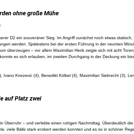
Werden ohne große Mühe
)
er D2 ein souveräner Sieg. Im Angriff zunächst noch etwas statisch, 
ngen werden. Spätestens bei der ersten Führung in der neunten Minute 
aum überzeugen – vor allem Maximilian Henk zeigte sich mit acht Tore
konnte es sich erlauben, im zweiten Durchgang in der Deckung ein bis
), Ivano Knezevic (4), Benedikt Kölbel (4), Maximilian Siebrecht (3), L
e auf Platz zwei
 Überruhr – und verlebte einen ruhigen Nachmittag. Überdeutlich die 
ete, viele Bälle stark erobert werden konnten und es so in schöner Reg