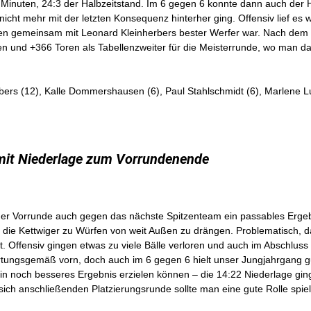
0 Minuten, 24:3 der Halbzeitstand. Im 6 gegen 6 konnte dann auch der 
icht mehr mit der letzten Konsequenz hinterher ging. Offensiv lief es w
n gemeinsam mit Leonard Kleinherbers bester Werfer war. Nach dem 45
ten und +366 Toren als Tabellenzweiter für die Meisterrunde, wo man da
ers (12), Kalle Dommershausen (6), Paul Stahlschmidt (6), Marlene Lu
mit Niederlage zum Vorrundenende
er Vorrunde auch gegen das nächste Spitzenteam ein passables Ergeb
, die Kettwiger zu Würfen von weit Außen zu drängen. Problematisch, d
 Offensiv gingen etwas zu viele Bälle verloren und auch im Abschluss
artungsgemäß vorn, doch auch im 6 gegen 6 hielt unser Jungjahrgang g
in noch besseres Ergebnis erzielen können – die 14:22 Niederlage gin
r sich anschließenden Platzierungsrunde sollte man eine gute Rolle spi