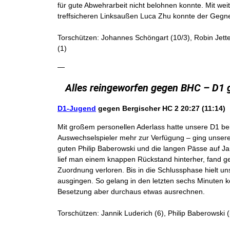
für gute Abwehrarbeit nicht belohnen konnte. Mit we
treffsicheren Linksaußen Luca Zhu konnte der Gegne
Torschützen: Johannes Schöngart (10/3), Robin Jette
(1)
—
Alles reingeworfen gegen BHC – D1 
D1-Jugend
gegen Bergischer HC 2 20:27 (11:14)
Mit großem personellen Aderlass hatte unsere D1 b
Auswechselspieler mehr zur Verfügung – ging unsere
guten Philip Baberowski und die langen Pässe auf J
lief man einem knappen Rückstand hinterher, fand ge
Zuordnung verloren. Bis in die Schlussphase hielt un
ausgingen. So gelang in den letzten sechs Minuten ke
Besetzung aber durchaus etwas ausrechnen.
Torschützen: Jannik Luderich (6), Philip Baberowski (