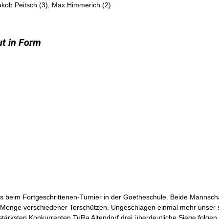
Jakob Peitsch (3), Max Himmerich (2)
ut in Form
s beim Fortgeschrittenen-Turnier in der Goetheschule. Beide Mannsch
eder Menge verschiedener Torschützen. Ungeschlagen einmal mehr unser
ärksten Konkurrenten TuRa Altendorf drei überdeutliche Siege folgen 