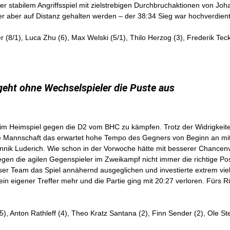
iter stabilem Angriffsspiel mit zielstrebigen Durchbruchaktionen von J
r aber auf Distanz gehalten werden – der 38:34 Sieg war hochverdient
r (8/1), Luca Zhu (6), Max Welski (5/1), Thilo Herzog (3), Frederik Te
geht ohne Wechselspieler die Puste aus
eim Heimspiel gegen die D2 vom BHC zu kämpfen. Trotz der Widrigkeit
 Mannschaft das erwartet hohe Tempo des Gegners von Beginn an mit. 
annik Luderich. Wie schon in der Vorwoche hätte mit besserer Chance
gen die agilen Gegenspieler im Zweikampf nicht immer die richtige Pos
ser Team das Spiel annähernd ausgeglichen und investierte extrem viel,
in eigener Treffer mehr und die Partie ging mit 20:27 verloren. Fürs R
5), Anton Rathleff (4), Theo Kratz Santana (2), Finn Sender (2), Ole St