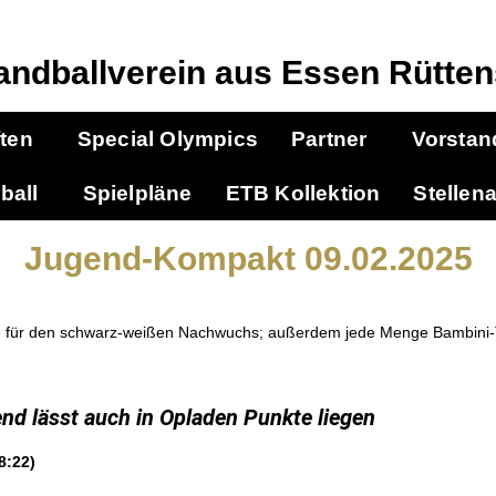
andballverein aus Essen Rütten
ten
Special Olympics
Partner
Vorstan
ball
Spielpläne
ETB Kollektion
Stellen
Jugend-Kompakt 09.02.2025
e für den schwarz-weißen Nachwuchs; außerdem jede Menge Bambini-T
d lässt auch in Opladen Punkte liegen
8:22)