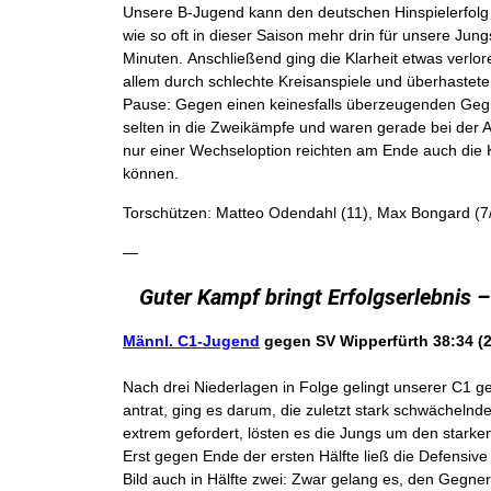
Unsere B-Jugend kann den deutschen Hinspielerfolg 
wie so oft in dieser Saison mehr drin für unsere Jung
Minuten. Anschließend ging die Klarheit etwas verlor
allem durch schlechte Kreisanspiele und überhastete
Pause: Gegen einen keinesfalls überzeugenden Gegne
selten in die Zweikämpfe und waren gerade bei der Ab
nur einer Wechseloption reichten am Ende auch die 
können.
Torschützen: Matteo Odendahl (11), Max Bongard (7/1
—
Guter Kampf bringt Erfolgserlebnis 
Männl. C1-Jugend
gegen SV Wipperfürth
38:34 (
Nach drei Niederlagen in Folge gelingt unserer C1 g
antrat, ging es darum, die zuletzt stark schwächeln
extrem gefordert, lösten es die Jungs um den starke
Erst gegen Ende der ersten Hälfte ließ die Defensive
Bild auch in Hälfte zwei: Zwar gelang es, den Gegne