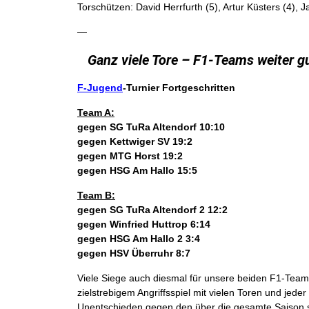
Torschützen: David Herrfurth (5), Artur Küsters (4), 
—
Ganz viele Tore – F1-Teams weiter g
F-Jugend
-Turnier Fortgeschritten
Team A:
gegen SG TuRa Altendorf 10:10
gegen Kettwiger SV 19:2
gegen MTG Horst 19:2
gegen HSG Am Hallo 15:5
Team B:
gegen SG TuRa Altendorf 2 12:2
gegen Winfried Huttrop 6:14
gegen HSG Am Hallo 2 3:4
gegen HSV Überruhr 8:7
Viele Siege auch diesmal für unsere beiden F1-Team
zielstrebigem Angriffsspiel mit vielen Toren und j
Unentschieden gegen den über die gesamte Saison st