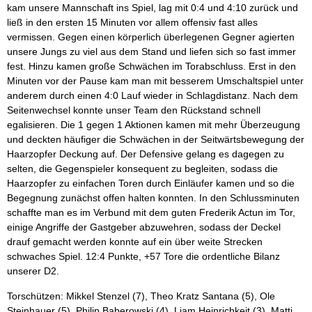
kam unsere Mannschaft ins Spiel, lag mit 0:4 und 4:10 zurück und
ließ in den ersten 15 Minuten vor allem offensiv fast alles
vermissen. Gegen einen körperlich überlegenen Gegner agierten
unsere Jungs zu viel aus dem Stand und liefen sich so fast immer
fest. Hinzu kamen große Schwächen im Torabschluss. Erst in den
Minuten vor der Pause kam man mit besserem Umschaltspiel unter
anderem durch einen 4:0 Lauf wieder in Schlagdistanz. Nach dem
Seitenwechsel konnte unser Team den Rückstand schnell
egalisieren. Die 1 gegen 1 Aktionen kamen mit mehr Überzeugung
und deckten häufiger die Schwächen in der Seitwärtsbewegung der
Haarzopfer Deckung auf. Der Defensive gelang es dagegen zu
selten, die Gegenspieler konsequent zu begleiten, sodass die
Haarzopfer zu einfachen Toren durch Einläufer kamen und so die
Begegnung zunächst offen halten konnten. In den Schlussminuten
schaffte man es im Verbund mit dem guten Frederik Actun im Tor,
einige Angriffe der Gastgeber abzuwehren, sodass der Deckel
drauf gemacht werden konnte auf ein über weite Strecken
schwaches Spiel. 12:4 Punkte, +57 Tore die ordentliche Bilanz
unserer D2.
Torschützen: Mikkel Stenzel (7), Theo Kratz Santana (5), Ole
Steinhauer (5), Philip Baberowski (4), Liam Heinrichkeit (3), Matti