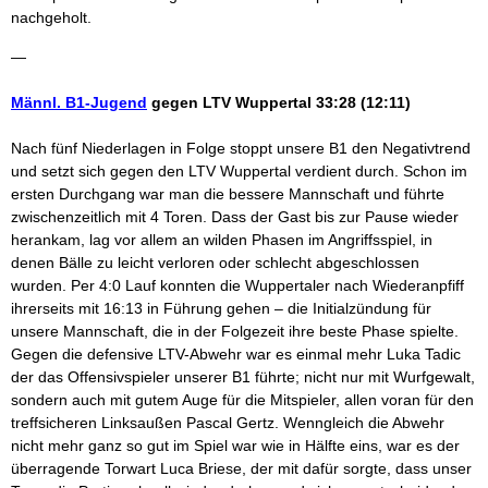
nachgeholt.
—
Männl. B1-Jugend
gegen LTV Wuppertal 33:28 (12:11)
Nach fünf Niederlagen in Folge stoppt unsere B1 den Negativtrend
und setzt sich gegen den LTV Wuppertal verdient durch. Schon im
ersten Durchgang war man die bessere Mannschaft und führte
zwischenzeitlich mit 4 Toren. Dass der Gast bis zur Pause wieder
herankam, lag vor allem an wilden Phasen im Angriffsspiel, in
denen Bälle zu leicht verloren oder schlecht abgeschlossen
wurden. Per 4:0 Lauf konnten die Wuppertaler nach Wiederanpfiff
ihrerseits mit 16:13 in Führung gehen – die Initialzündung für
unsere Mannschaft, die in der Folgezeit ihre beste Phase spielte.
Gegen die defensive LTV-Abwehr war es einmal mehr Luka Tadic
der das Offensivspieler unserer B1 führte; nicht nur mit Wurfgewalt,
sondern auch mit gutem Auge für die Mitspieler, allen voran für den
treffsicheren Linksaußen Pascal Gertz. Wenngleich die Abwehr
nicht mehr ganz so gut im Spiel war wie in Hälfte eins, war es der
überragende Torwart Luca Briese, der mit dafür sorgte, dass unser