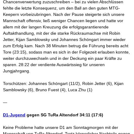
Chancenverwertung zuzuschreiben – bei zu vielen Abschlüssen
fehlte die letzte Konsequenz, um den Ball an den guten MTG-
Keepern vorbeizubringen. Nach der Pause steigerte sich unsere
Mannschaft offensiv, ließ weniger Chancen liegen und hatte vor
allem mit der langen Kreuzung die erfolgsgarantierende
Auftakthandlung, mit der die starke Rückraumachse mit Robin
Jetter, Kijan Samblowsky und Johannes Schöngart immer wieder
zum Erfolg kam. Nach 38 Minuten betrug die Führung bereits acht
Tore (23:15), sodass man es sich in der Folgezeit erlauben konnte,
weiter durchzuwechseln und in der Deckung ein paar Kräfte zu
sparen. 28:22 der verdiente Auswärtssieg für unseren
Jungjahrgang.
Torschützen: Johannes Schöngart (11/2), Robin Jetter (6), Kijan
Samblowsky (6), Bruno Fuest (4), Luca Zhu (1)
—
D1-Jugend
gegen SG TuRa Altendorf 34:11 (17:6)
Keine Probleme hatte unsere D1 am Sonntagmorgen mit der
Mannschaft von TuRa Altendorf. Trotz körperlicher Nachteile gegen