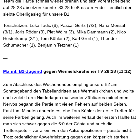
Team die Partie schnell wieder drehen und sich vorentscheidend
auf 28:23 absetzen konnte. 33:28 hieß es am Ende – endlich der
siebte Oberligasieg für unsere B1.
Torschützen: Luka Tadic (8), Pascal Gertz (7/2), Nana Mensah
(3/1), Joris Röder (3), Piet Wölm (3), Mika Dammann (2), Nico
Hesterkamp (2/1), Tom Köhler (2), Karl Greif (1), Theodor
Schumacher (1), Benjamin Tetzner (1)
—
Männl. B2-Jugend
gegen Wermelskirchener TV
28:28 (11:12)
Zum Abschluss des Wochenendes empfing unsere B2 am
Sonntagabend den Tabellendritten aus Wermelskirchen und wollte
nach zuletzt drei Niederlagen mal wieder Zählbares mitnehmen.
Nervös begann die Partie mit vielen Fehlern auf beiden Seiten.
Fast fünf Minuten dauerte es, ehe Tom Köhler der erste Treffer für
seine Farben gelang. Auch im weiteren Verlauf der ersten Hälfte tat
man sich schwer gegen die 6:0 der Gäste und auch die
Trefferquote – vor allem von den Außenpositionen – passte nicht.
Trotz ordentlicher Abwehrleistung gegen den körperlich starken