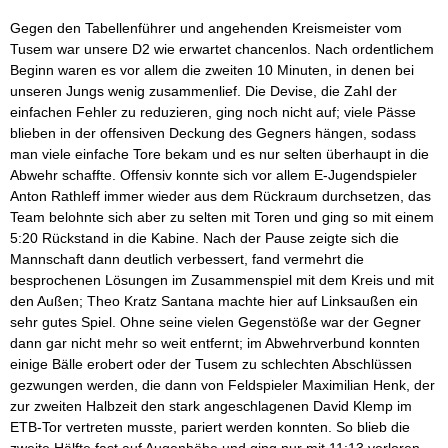
Gegen den Tabellenführer und angehenden Kreismeister vom
Tusem war unsere D2 wie erwartet chancenlos. Nach ordentlichem
Beginn waren es vor allem die zweiten 10 Minuten, in denen bei
unseren Jungs wenig zusammenlief. Die Devise, die Zahl der
einfachen Fehler zu reduzieren, ging noch nicht auf; viele Pässe
blieben in der offensiven Deckung des Gegners hängen, sodass
man viele einfache Tore bekam und es nur selten überhaupt in die
Abwehr schaffte. Offensiv konnte sich vor allem E-Jugendspieler
Anton Rathleff immer wieder aus dem Rückraum durchsetzen, das
Team belohnte sich aber zu selten mit Toren und ging so mit einem
5:20 Rückstand in die Kabine. Nach der Pause zeigte sich die
Mannschaft dann deutlich verbessert, fand vermehrt die
besprochenen Lösungen im Zusammenspiel mit dem Kreis und mit
den Außen; Theo Kratz Santana machte hier auf Linksaußen ein
sehr gutes Spiel. Ohne seine vielen Gegenstöße war der Gegner
dann gar nicht mehr so weit entfernt; im Abwehrverbund konnten
einige Bälle erobert oder der Tusem zu schlechten Abschlüssen
gezwungen werden, die dann von Feldspieler Maximilian Henk, der
zur zweiten Halbzeit den stark angeschlagenen David Klemp im
ETB-Tor vertreten musste, pariert werden konnten. So blieb die