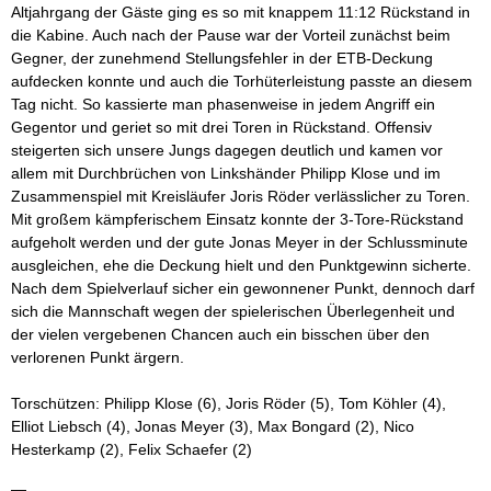
Altjahrgang der Gäste ging es so mit knappem 11:12 Rückstand in
die Kabine. Auch nach der Pause war der Vorteil zunächst beim
Gegner, der zunehmend Stellungsfehler in der ETB-Deckung
aufdecken konnte und auch die Torhüterleistung passte an diesem
Tag nicht. So kassierte man phasenweise in jedem Angriff ein
Gegentor und geriet so mit drei Toren in Rückstand. Offensiv
steigerten sich unsere Jungs dagegen deutlich und kamen vor
allem mit Durchbrüchen von Linkshänder Philipp Klose und im
Zusammenspiel mit Kreisläufer Joris Röder verlässlicher zu Toren.
Mit großem kämpferischem Einsatz konnte der 3-Tore-Rückstand
aufgeholt werden und der gute Jonas Meyer in der Schlussminute
ausgleichen, ehe die Deckung hielt und den Punktgewinn sicherte.
Nach dem Spielverlauf sicher ein gewonnener Punkt, dennoch darf
sich die Mannschaft wegen der spielerischen Überlegenheit und
der vielen vergebenen Chancen auch ein bisschen über den
verlorenen Punkt ärgern.
Torschützen: Philipp Klose (6), Joris Röder (5), Tom Köhler (4),
Elliot Liebsch (4), Jonas Meyer (3), Max Bongard (2), Nico
Hesterkamp (2), Felix Schaefer (2)
—