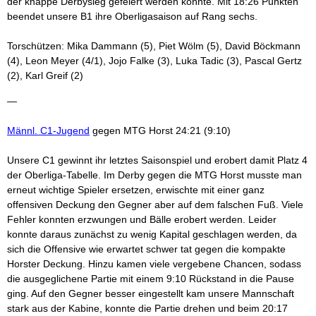
der knappe Derbysieg gefeiert werden konnte. Mit 18:26 Punkten
beendet unsere B1 ihre Oberligasaison auf Rang sechs.
Torschützen: Mika Dammann (5), Piet Wölm (5), David Böckmann
(4), Leon Meyer (4/1), Jojo Falke (3), Luka Tadic (3), Pascal Gertz
(2), Karl Greif (2)
—
Männl. C1-Jugend
gegen MTG Horst 24:21 (9:10)
Unsere C1 gewinnt ihr letztes Saisonspiel und erobert damit Platz 4
der Oberliga-Tabelle. Im Derby gegen die MTG Horst musste man
erneut wichtige Spieler ersetzen, erwischte mit einer ganz
offensiven Deckung den Gegner aber auf dem falschen Fuß. Viele
Fehler konnten erzwungen und Bälle erobert werden. Leider
konnte daraus zunächst zu wenig Kapital geschlagen werden, da
sich die Offensive wie erwartet schwer tat gegen die kompakte
Horster Deckung. Hinzu kamen viele vergebene Chancen, sodass
die ausgeglichene Partie mit einem 9:10 Rückstand in die Pause
ging. Auf den Gegner besser eingestellt kam unsere Mannschaft
stark aus der Kabine, konnte die Partie drehen und beim 20:17