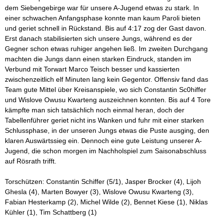
dem Siebengebirge war für unsere A-Jugend etwas zu stark. In
einer schwachen Anfangsphase konnte man kaum Paroli bieten
und geriet schnell in Rückstand. Bis auf 4:17 zog der Gast davon.
Erst danach stabilisierten sich unsere Jungs, während es der
Gegner schon etwas ruhiger angehen ließ. Im zweiten Durchgang
machten die Jungs dann einen starken Eindruck, standen im
Verbund mit Torwart Marco Teisch besser und kassierten
zwischenzeitlich elf Minuten lang kein Gegentor. Offensiv fand das
Team gute Mittel über Kreisanspiele, wo sich Constantin Sc0hiffer
und Wislove Owusu Kwarteng auszeichnen konnten. Bis auf 4 Tore
kämpfte man sich tatsächlich noch einmal heran, doch der
Tabellenführer geriet nicht ins Wanken und fuhr mit einer starken
Schlussphase, in der unseren Jungs etwas die Puste ausging, den
klaren Auswärtssieg ein. Dennoch eine gute Leistung unserer A-
Jugend, die schon morgen im Nachholspiel zum Saisonabschluss
auf Rösrath trifft.
Torschützen: Constantin Schiffer (5/1), Jasper Brocker (4), Lijoh
Ghesla (4), Marten Bowyer (3), Wislove Owusu Kwarteng (3),
Fabian Hesterkamp (2), Michel Wilde (2), Bennet Kiese (1), Niklas
Kühler (1), Tim Schattberg (1)