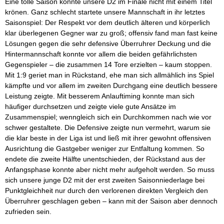
Eine tolle Saison konnte unsere D2 im Finale nicht mit einem Titel
krönen. Ganz schlecht startete unsere Mannschaft in ihr letztes
Saisonspiel: Der Respekt vor dem deutlich älteren und körperlich
klar überlegenen Gegner war zu groß; offensiv fand man fast keine
Lösungen gegen die sehr defensive Überruhrer Deckung und die
Hintermannschaft konnte vor allem die beiden gefährlichsten
Gegenspieler – die zusammen 14 Tore erzielten – kaum stoppen.
Mit 1:9 geriet man in Rückstand, ehe man sich allmählich ins Spiel
kämpfte und vor allem im zweiten Durchgang eine deutlich bessere
Leistung zeigte. Mit besserem Anlauftiming konnte man sich
häufiger durchsetzen und zeigte viele gute Ansätze im
Zusammenspiel; wenngleich sich ein Durchkommen nach wie vor
schwer gestaltete. Die Defensive zeigte nun vermehrt, warum sie
die klar beste in der Liga ist und ließ mit ihrer gewohnt offensiven
Ausrichtung die Gastgeber weniger zur Entfaltung kommen. So
endete die zweite Hälfte unentschieden, der Rückstand aus der
Anfangsphase konnte aber nicht mehr aufgeholt werden. So muss
sich unsere junge D2 mit der erst zweiten Saisonniederlage bei
Punktgleichheit nur durch den verlorenen direkten Vergleich den
Überruhrer geschlagen geben – kann mit der Saison aber dennoch
zufrieden sein.