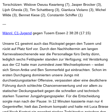
Torschützen: Wislove Owusu Kwarteng (7), Jasper Brocker (3),
Lijoh Ghesla (3), Tim Schattberg (3), Gianluca Violano (3), Michel
Wilde (3), Bennet Kiese (2), Constantin Schiffer (1)
—
Männl. C1-Jugend
gegen Tusem Essen 2 38:28 (17:15)
Unsere C1 gewinnt auch das Rückspiel gegen den Tusem und
rückt auf Platz fünf vor. Durch den Nachholtermin am langen
Karnevalswochenende war die Personallage fürs Derby dünn,
lediglich sechs Feldspieler standen zur Verfügung; mit Verstärkung
aus der C2 hatte man zumindest zwei Wechseloptionen – wobei
sich Simon Antke und Ben Sommerfeld gut einbrachten. Schon im
ersten Durchgang dominierten unsere Jungs mit
durchsetzungsstarker Offensive, verpassten aber eine deutlichere
Führung durch schlechte Chancenverwertung und vor allem zu
statischer Deckungsarbeit gegen die schnellen und technisch
starken Tusemer Jungjahrgangsspieler. Für die Entscheidung
sorgte man nach der Pause: In 12 Minuten kassierte man nur 4
Gegentreffer, hielt das Zentrum kompakt und hatte mit Luca Briese
und Noah Kentrat ein gewohnt starkes Torhüterduo zwischen den