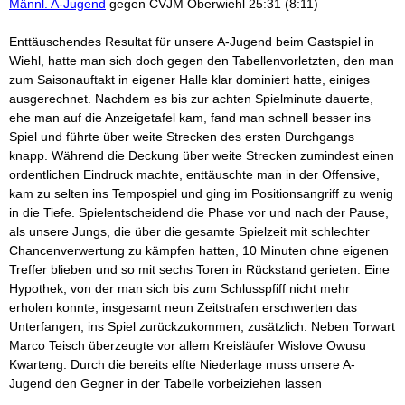
Männl. A-Jugend
gegen CVJM Oberwiehl 25:31 (8:11)
Enttäuschendes Resultat für unsere A-Jugend beim Gastspiel in
Wiehl, hatte man sich doch gegen den Tabellenvorletzten, den man
zum Saisonauftakt in eigener Halle klar dominiert hatte, einiges
ausgerechnet. Nachdem es bis zur achten Spielminute dauerte,
ehe man auf die Anzeigetafel kam, fand man schnell besser ins
Spiel und führte über weite Strecken des ersten Durchgangs
knapp. Während die Deckung über weite Strecken zumindest einen
ordentlichen Eindruck machte, enttäuschte man in der Offensive,
kam zu selten ins Tempospiel und ging im Positionsangriff zu wenig
in die Tiefe. Spielentscheidend die Phase vor und nach der Pause,
als unsere Jungs, die über die gesamte Spielzeit mit schlechter
Chancenverwertung zu kämpfen hatten, 10 Minuten ohne eigenen
Treffer blieben und so mit sechs Toren in Rückstand gerieten. Eine
Hypothek, von der man sich bis zum Schlusspfiff nicht mehr
erholen konnte; insgesamt neun Zeitstrafen erschwerten das
Unterfangen, ins Spiel zurückzukommen, zusätzlich. Neben Torwart
Marco Teisch überzeugte vor allem Kreisläufer Wislove Owusu
Kwarteng. Durch die bereits elfte Niederlage muss unsere A-
Jugend den Gegner in der Tabelle vorbeiziehen lassen