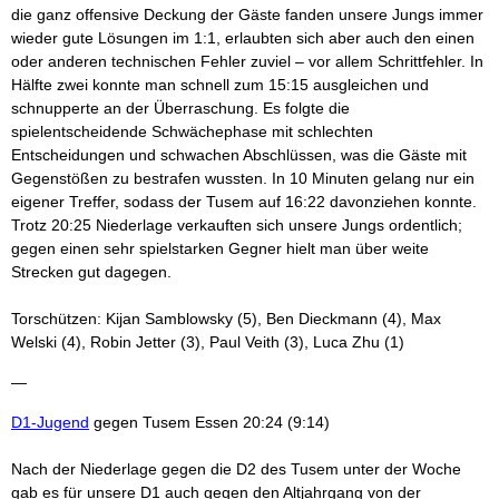
die ganz offensive Deckung der Gäste fanden unsere Jungs immer
wieder gute Lösungen im 1:1, erlaubten sich aber auch den einen
oder anderen technischen Fehler zuviel – vor allem Schrittfehler. In
Hälfte zwei konnte man schnell zum 15:15 ausgleichen und
schnupperte an der Überraschung. Es folgte die
spielentscheidende Schwächephase mit schlechten
Entscheidungen und schwachen Abschlüssen, was die Gäste mit
Gegenstößen zu bestrafen wussten. In 10 Minuten gelang nur ein
eigener Treffer, sodass der Tusem auf 16:22 davonziehen konnte.
Trotz 20:25 Niederlage verkauften sich unsere Jungs ordentlich;
gegen einen sehr spielstarken Gegner hielt man über weite
Strecken gut dagegen.
Torschützen: Kijan Samblowsky (5), Ben Dieckmann (4), Max
Welski (4), Robin Jetter (3), Paul Veith (3), Luca Zhu (1)
—
D1-Jugend
gegen Tusem Essen 20:24 (9:14)
Nach der Niederlage gegen die D2 des Tusem unter der Woche
gab es für unsere D1 auch gegen den Altjahrgang von der