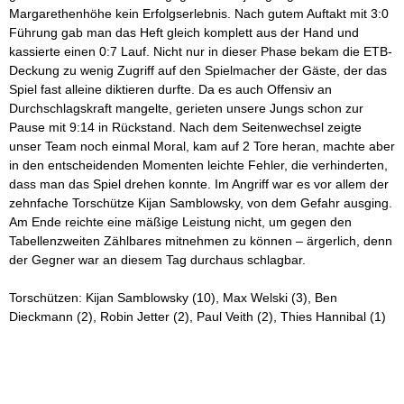
Margarethenhöhe kein Erfolgserlebnis. Nach gutem Auftakt mit 3:0
Führung gab man das Heft gleich komplett aus der Hand und
kassierte einen 0:7 Lauf. Nicht nur in dieser Phase bekam die ETB-
Deckung zu wenig Zugriff auf den Spielmacher der Gäste, der das
Spiel fast alleine diktieren durfte. Da es auch Offensiv an
Durchschlagskraft mangelte, gerieten unsere Jungs schon zur
Pause mit 9:14 in Rückstand. Nach dem Seitenwechsel zeigte
unser Team noch einmal Moral, kam auf 2 Tore heran, machte aber
in den entscheidenden Momenten leichte Fehler, die verhinderten,
dass man das Spiel drehen konnte. Im Angriff war es vor allem der
zehnfache Torschütze Kijan Samblowsky, von dem Gefahr ausging.
Am Ende reichte eine mäßige Leistung nicht, um gegen den
Tabellenzweiten Zählbares mitnehmen zu können – ärgerlich, denn
der Gegner war an diesem Tag durchaus schlagbar.
Torschützen: Kijan Samblowsky (10), Max Welski (3), Ben
Dieckmann (2), Robin Jetter (2), Paul Veith (2), Thies Hannibal (1)