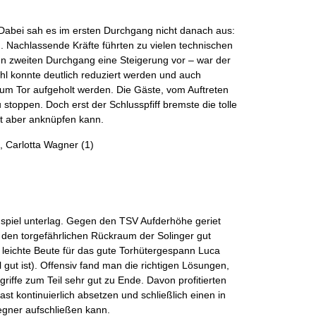
Dabei sah es im ersten Durchgang nicht danach aus:
. Nachlassende Kräfte führten zu vielen technischen
en zweiten Durchgang eine Steigerung vor – war der
ahl konnte deutlich reduziert werden und auch
um Tor aufgeholt werden. Die Gäste, vom Auftreten
toppen. Doch erst der Schlusspfiff bremste die tolle
it aber anknüpfen kann.
), Carlotta Wagner (1)
spiel unterlag. Gegen den TSV Aufderhöhe geriet
f den torgefährlichen Rückraum der Solinger gut
 leichte Beute für das gute Torhütergespann Luca
gut ist). Offensiv fand man die richtigen Lösungen,
iffe zum Teil sehr gut zu Ende. Davon profitierten
st kontinuierlich absetzen und schließlich einen in
egner aufschließen kann.