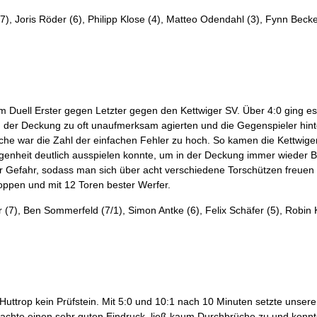
), Joris Röder (6), Philipp Klose (4), Matteo Odendahl (3), Fynn Beck
Duell Erster gegen Letzter gegen den Kettwiger SV. Über 4:0 ging es 
n der Deckung zu oft unaufmerksam agierten und die Gegenspieler hinte
oche war die Zahl der einfachen Fehler zu hoch. So kamen die Kettwig
legenheit deutlich ausspielen konnte, um in der Deckung immer wieder
ür Gefahr, sodass man sich über acht verschiedene Torschützen freue
ppen und mit 12 Toren bester Werfer.
7), Ben Sommerfeld (7/1), Simon Antke (6), Felix Schäfer (5), Robin 
 Huttrop kein Prüfstein. Mit 5:0 und 10:1 nach 10 Minuten setzte unser
 machte einen sehr guten Eindruck, ließ kaum Durchbrüche zu und konn