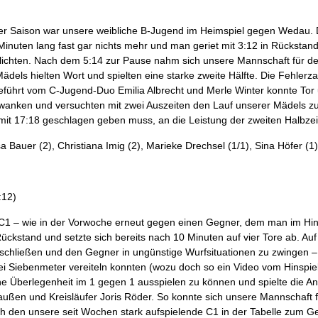
er Saison war unsere weibliche B-Jugend im Heimspiel gegen Wedau. 
inuten lang fast gar nichts mehr und man geriet mit 3:12 in Rückstand
glichten. Nach dem 5:14 zur Pause nahm sich unsere Mannschaft für d
dels hielten Wort und spielten eine starke zweite Hälfte. Die Fehlerz
eführt vom C-Jugend-Duo Emilia Albrecht und Merle Winter konnte Tor 
anken und versuchten mit zwei Auszeiten den Lauf unserer Mädels zu s
mit 17:18 geschlagen geben muss, an die Leistung der zweiten Halbze
sa Bauer (2), Christiana Imig (2), Marieke Drechsel (1/1), Sina Höfer (1
:12)
 C1 – wie in der Vorwoche erneut gegen einen Gegner, dem man im Hin
ückstand und setzte sich bereits nach 10 Minuten auf vier Tore ab. Au
 schließen und den Gegner in ungünstige Wurfsituationen zu zwingen –
i Siebenmeter vereiteln konnten (wozu doch so ein Video vom Hinspiel 
Überlegenheit im 1 gegen 1 ausspielen zu können und spielte die Angr
außen und Kreisläufer Joris Röder. So konnte sich unsere Mannschaft fa
ch den unsere seit Wochen stark aufspielende C1 in der Tabelle zum G