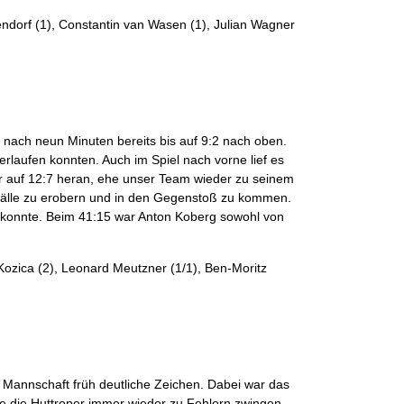
endorf (1), Constantin van Wasen (1), Julian Wagner
nach neun Minuten bereits bis auf 9:2 nach oben.
rlaufen konnten. Auch im Spiel nach vorne lief es
er auf 12:7 heran, ehe unser Team wieder zu seinem
 Bälle zu erobern und in den Gegenstoß zu kommen.
n konnte. Beim 41:15 war Anton Koberg sowohl von
Kozica (2), Leonard Meutzner (1/1), Ben-Moritz
e Mannschaft früh deutliche Zeichen. Dabei war das
te die Huttroper immer wieder zu Fehlern zwingen –