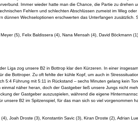
rverbund. Immer wieder hatte man die Chance, die Partie zu drehen
technischen Fehlern und schlechten Abschlüssen zumeist im Weg oder
lern dünnen Wechseloptionen erschwerten das Unterfangen zusätzlich. So
n Meyer (5), Felix Baldissera (4), Nana Mensah (4), David Böckmann (1
der Liga zog unsere B2 in Bottrop klar den Kürzeren. In einer insgesam
ür die Bottroper. Zu oft fehlte der kühle Kopf, um auch in Stresssituati
 5:4 Führung mit 5:11 in Rückstand – sechs Minuten gelang kein Torer
 einmal näher heran, doch der Gastgeber ließ unsere Jungs nicht mehr
ckung der Gastgeber auszuspielen, während die eigene Hintermannschaf
für unsere B2 im Spitzenspiel, für das man sich so viel vorgenommen 
4), Joah Droste (3), Konstantin Savic (3), Kiran Droste (2), Adrian Lueg