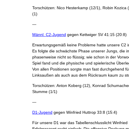
Torschützen: Nico Hesterkamp (12/1), Robin Kozica (7
(1)
—
Männl. C2-Jugend
gegen Kettwiger SV 41:15 (20:8)
Erwartungsgemäß keine Probleme hatte unsere C2 im 
Es folgte die schwächste Phase unserer Jungs, die i
phasenweise nicht so flüssig; wie schon in der Vorw
Spiel fand und die physische und spielerische Über
Von allen Positionen sorgte man fast durchgehend f
Linksaußen als auch aus dem Rückraum kaum zu sto
Torschützen: Anton Koberg (12), Konrad Schumacher (
Stumme (1/1)
—
D1-Jugend
gegen Winfried Huttrop 33:8 (15:4)
Für unsere D1 war das Tabellenschlusslicht Winfried
Erfolgsrezept recht einfach: Die offensive Deckung