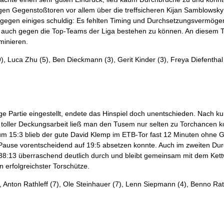
igen Gegenstoßtoren vor allem über die treffsicheren Kijan Samblowsky 
gegen einiges schuldig: Es fehlten Timing und Durchsetzungsvermögen,
auch gegen die Top-Teams der Liga bestehen zu können. An diesem T
minieren.
, Luca Zhu (5), Ben Dieckmann (3), Gerit Kinder (3), Freya Diefenthal
artie eingestellt, endete das Hinspiel doch unentschieden. Nach kurze
it toller Deckungsarbeit ließ man den Tusem nur selten zu Torchancen
s zum 15:3 blieb der gute David Klemp im ETB-Tor fast 12 Minuten oh
 Pause vorentscheidend auf 19:5 absetzen konnte. Auch im zweiten Du
 38:13 überraschend deutlich durch und bleibt gemeinsam mit dem Kettw
n erfolgreichster Torschütze.
, Anton Rathleff (7), Ole Steinhauer (7), Lenn Siepmann (4), Benno Rath