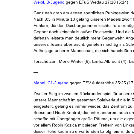
Weibl. B-Jugend
gegen ETuS Wedau 17:18 (5:14)
Ganz nah dran am ersten sportlichen Punktgewinn d
Nach 3:3 in Minute 10 gelang unseren Mädels zwölf M
Fehlern, die den Duisburgerinnen leichte Tore ermö
Gegner doch keinesfalls außer Reichweite. Und die Mä
defensiv leistete man deutlich mehr Gegenwehr. Ang
unseres Teams überrascht, gerieten mächtig ins Schw
Aufholjagd unserer Mannschaft, die sich hauchdünn 
Torschützen: Merle Winter (6), Emilia Albrecht (4), Li
—
Männl. C1-Jugend
gegen TSV Aufderhöhe 35:25 (17
Zweiter Sieg im zweiten Rückrundenspiel für unsere
unsere Mannschaft im gesamten Spielverlauf nie in R
eingestellt, gelang es immer wieder, das Zentrum zu
Briese und Noah Kentrat, die unter anderem auch dre
schaffte mit Übergängen große Räume, um die eigene 
vor allem Robin Kozica mit sieben Treffern von Links
dieser Höhe kaum zu erwartenden Erfolg feiern, dur