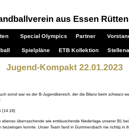
andballverein aus Essen Rütten
ten
Special Olympics
Partner
Vorstan
ball
Spielpläne
ETB Kollektion
Stellen
Jugend-Kompakt 22.01.2023
 auch sonst war es der B-Jugendbereich, der die Bilanz beim schwarz-
:
 (14:18)
ne ebenso überraschende wie enttäuschende Niederlage unserer B1 bei 
bezwingen konnte. Unser Team fand in Gummersbach nie richtig in ihr 