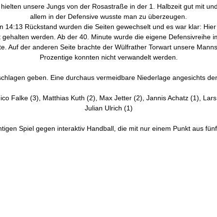
 hielten unsere Jungs von der Rosastraße in der 1. Halbzeit gut mit u
allem in der Defensive wusste man zu überzeugen.
 14:13 Rückstand wurden die Seiten gewechselt und es war klar: Hier 
gehalten werden. Ab der 40. Minute wurde die eigene Defensivreihe i
te. Auf der anderen Seite brachte der Wülfrather Torwart unsere Manns
Prozentige konnten nicht verwandelt werden.
hlagen geben. Eine durchaus vermeidbare Niederlage angesichts der K
ico Falke (3), Matthias Kuth (2), Max Jetter (2), Jannis Achatz (1), Lar
Julian Ulrich (1)
igen Spiel gegen interaktiv Handball, die mit nur einem Punkt aus fünf 