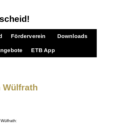
scheid!
d
Förderverein
Downloads
angebote
ETB App
n Wülfrath
Wülfrath: