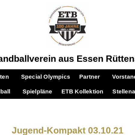
andballverein aus Essen Rütten
ten
Special Olympics
Partner
Vorstan
ball
Spielpläne
ETB Kollektion
Stellen
Jugend-Kompakt 03.10.21