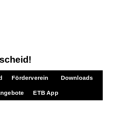
scheid!
d
Förderverein
Downloads
angebote
ETB App