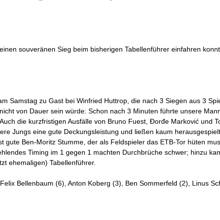
nen souveränen Sieg beim bisherigen Tabellenführer einfahren konnte
 am Samstag zu Gast bei Winfried Huttrop, die nach 3 Siegen aus 3 Spi
cht von Dauer sein würde: Schon nach 3 Minuten führte unsere Mannsch
. Auch die kurzfristigen Ausfälle von Bruno Fuest, Đorđe Marković un
ere Jungs eine gute Deckungsleistung und ließen kaum herausgespielt
nst gute Ben-Moritz Stumme, der als Feldspieler das ETB-Tor hüten mu
hlendes Timing im 1 gegen 1 machten Durchbrüche schwer; hinzu kame
tzt ehemaligen) Tabellenführer.
 Felix Bellenbaum (6), Anton Koberg (3), Ben Sommerfeld (2), Linus S