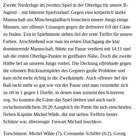
Zweite Niederlage im zweiten Spiel in der Oberliga für unsere B-
Jugend – mit bitterem Spielverlauf: Gegen eine körperlich starke
Mannschaft aus Mönchengladbach brauchten unsere Jungs einige
Minuten, um offensiv Lösungen gegen die defensive 6:0 der Gäste
zu finden. Erst in Spielminute sieben fiel der erste Treffer für unsere
Farben. Anschließend war man im ersten Durchgang die klar
dominierende Mannschaft, führte zur Pause verdient mit 14:11 und
sah die ersten Oberliga-Punkte in greifbarer Nähe. Doch die zweite
Hälfte lief an unseren Jungs vorbei. Die Deckung offenbarte gegen
die robusten Rückraumspieler des Gegners große Probleme und
kam nicht mehr richtig in die Zweikämpfe. Auch offensiv lief der
Ball nicht mehr so gut wie vor der Pause und man verzettelte sich
zu oft in 1 gegen 1 Duelle, in denen man zumeist den Kürzeren
zog. So konnten die Gäste das Spiel drehen und auch nach
zwischenzeitlichem 20:20 Ausgleich die Partie für sich entscheiden.
Neben Kapitän Michel Wilde, der mit sieben Treffern bester
Schütze war, überzeugte Torwart Michail Iouchkov.
Torschützen: Michel Wilde (7), Constantin Schiffer (6/2), Georg